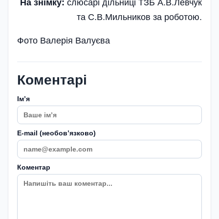
На знімку:
слюсарі дільниці ТЗБ А.В.Левчук
та С.В.Мильников за роботою.
Фото Валерія Валуєва
Коментарі
Імʼя
E-mail (необовʼязково)
Коментар