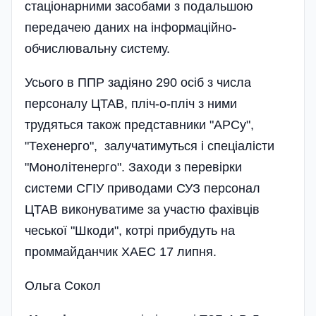
стаці­онарними засобами з подальшою
передачею даних на інформаційно-
обчислювальну систему.
Усього в ППР задіяно 290 осіб з числа
персоналу ЦТАВ, пліч-о-пліч з ними
трудяться також представники "АРСу",
"Техенерго", залучатимуться і спеціалісти
"Монолітенерго". Заходи з перевірки
системи СГІУ приводами СУЗ персонал
ЦТАВ виконуватиме за участю фахівців
чеської "Шкоди", котрі прибудуть на
проммайданчик ХАЕС 17 липня.
Ольга Сокол