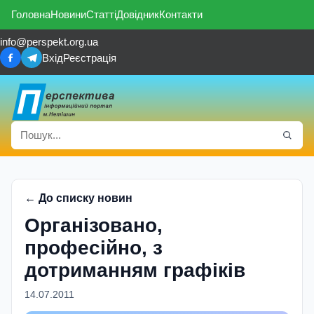
Головна
Новини
Статті
Довідник
Контакти
info@perspekt.org.ua
Вхід
Реєстрація
← До списку новин
Організовано,
професійно, з
дотриманням графіків
14.07.2011