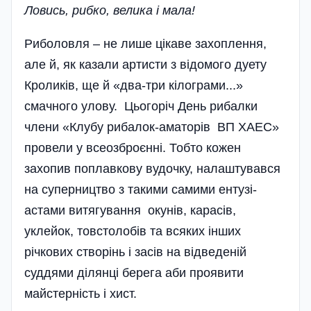
Ловись, рибко, велика і мала!
Риболовля – не лише цікаве захоплення,
але й, як казали артисти з відомого дуету
Кроликів, ще й «два-три кілограми...»
смачного улову. Цьогоріч День рибалки
члени «Клубу рибалок-аматорів ВП ХАЕС»
провели у всеозброєнні. Тобто кожен
захопив поплавкову вудочку, налаштувався
на суперництво з такими самими ентузі­
астами витягування окунів, карасів,
уклейок, товстолобів та всяких інших
річкових створінь і засів на відведеній
суддями ділянці берега аби проявити
майстерність і хист.