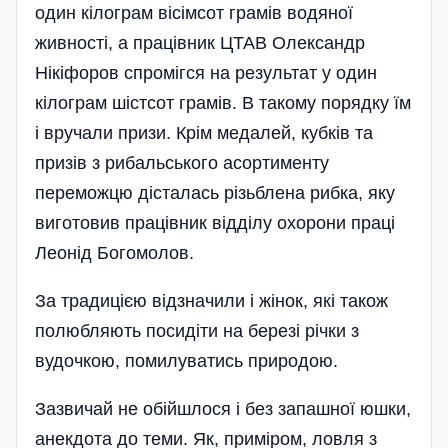
один кілограм вісімсот грамів водяної
живності, а працівник ЦТАВ Олександр
Нікіфоров спромігся на результат у один
кілограм шістсот грамів. В такому порядку їм
і вручали призи. Крім медалей, кубків та
призів з рибальського асортименту
переможцю дісталась різьблена рибка, яку
виготовив працівник відділу охорони праці
Леонід Богомолов.
За традицією відзначили і жінок, які також
полюбляють посидіти на березі річки з
вудочкою, помилуватись природою.
Зазвичай не обійшлося і без запашної юшки,
анекдота до теми. Як, приміром, ловля з