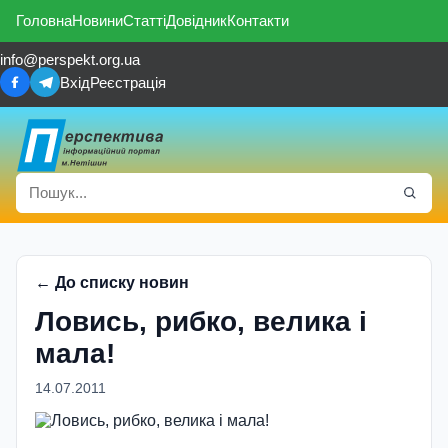
Головна
Новини
Статті
Довідник
Контакти
info@perspekt.org.ua
Вхід
Реєстрація
← До списку новин
Ловись, рибко, велика і
мала!
14.07.2011