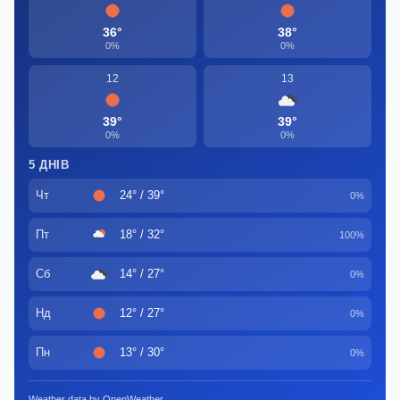
36°
38°
0%
0%
12
13
39°
39°
0%
0%
5 ДНІВ
Чт
24° / 39°
0%
Пт
18° / 32°
100%
Сб
14° / 27°
0%
Нд
12° / 27°
0%
Пн
13° / 30°
0%
Weather data by OpenWeather