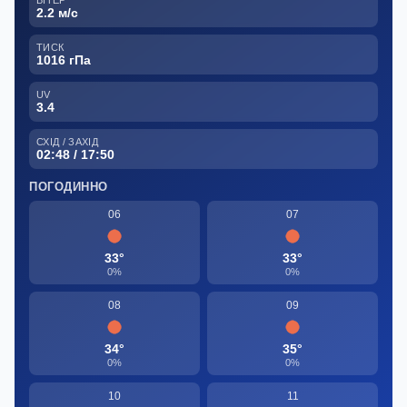
2.2 м/с
ТИСК
1016 гПа
UV
3.4
СХІД / ЗАХІД
02:48 / 17:50
ПОГОДИННО
06
07
33°
33°
0%
0%
08
09
34°
35°
0%
0%
10
11