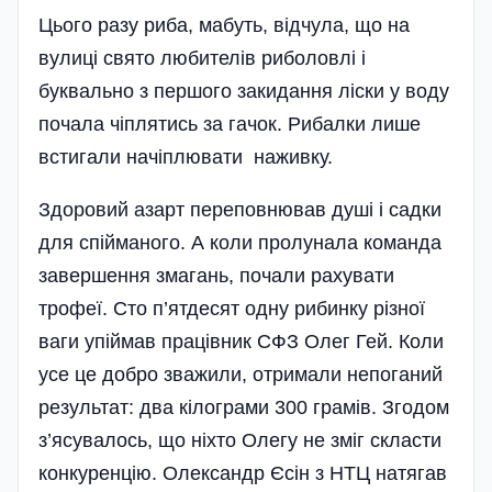
Цього разу риба, мабуть, відчула, що на
вулиці свято любителів риболовлі і
буквально з першого закидання ліски у воду
почала чіплятись за гачок. Рибалки лише
встигали начіплювати наживку.
Здоровий азарт переповнював душі і садки
для спійманого. А коли пролунала команда
завершення змагань, почали рахувати
трофеї. Сто п’ятдесят одну рибинку різної
ваги упіймав працівник СФЗ Олег Гей. Коли
усе це добро зважили, отримали непоганий
результат: два кілограми 300 грамів. Згодом
з’ясувалось, що ніхто Олегу не зміг скласти
конкуренцію. Олександр Єсін з НТЦ натягав