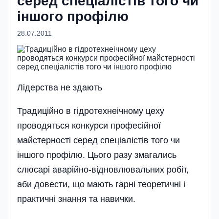
серед спе­ці­алістів того чи
іншого профі­лю
28.07.2011
Лідерcтва не здають
Традиційно в гідротехнеічному цеху
проводяться конкурси професі­йної
майстерності серед спе­ці­алістів того чи
іншого профі­лю. Цього разу змагались
слюсарі аварійно-відновлювальних робіт,
аби довести, що мають гарні теоретичні і
практичні знання та навички.