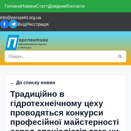
Головна
Новини
Статті
Довідник
Контакти
info@perspekt.org.ua
Вхід
Реєстрація
← До списку новин
Традиційно в
гідротехнеічному цеху
проводяться конкурси
професі­йної майстерності