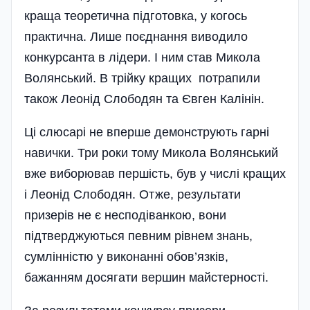
краща теоретична підготовка, у когось
практична. Лише поєднання виводило
конкурсанта в лідери. І ним став Микола
Волянський. В трійку кращих потрапили
також Леонід Слободян та Євген Калінін.
Ці слюсарі не вперше демонструють гарні
навички. Три роки тому Микола Волянський
вже виборював першість, був у числі кращих
і Леонід Слободян. Отже, результати
призерів не є несподіванкою, вони
підтверджуються певним рівнем знань,
сумлінністю у виконанні обов’язків,
бажанням досягати вершин майстерності.