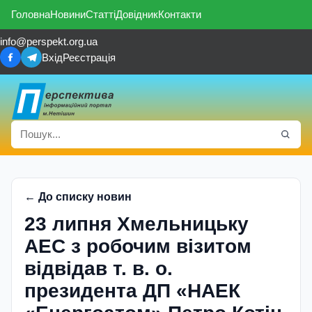
Головна
Новини
Статті
Довідник
Контакти
info@perspekt.org.ua
Вхід
Реєстрація
← До списку новин
23 липня Хмельницьку
АЕС з робочим візитом
відвідав т. в. о.
президента ДП «НАЕК