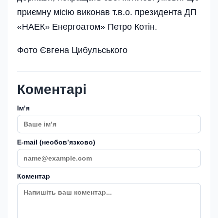
приємну місію виконав т.в.о. президента ДП
«НАЕК» Енергоатом» Петро Котін.
Фото Євгена Цибульського
Коментарі
Імʼя
E-mail (необовʼязково)
Коментар