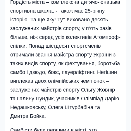
Гордість міста – комплексна дитячо-юнацька
спортивна школа, - також має 25-річну
історію. Та ще яку! Тут виховано десять
заслужених майстрів спорту, у п’ять разів
більше, ніж серед­ усіх колективів Атом­проф­-
спілки. Понад шіст­де­сят спортсменів
отрима­ли звання майстра спорту України з
таких видів спорту, як фехтування, боротьба
самбо і дзюдо, бокс, пауерліфтинг. Нетішин
виплекав двох олімпійських чемпіонок –
заслужених майстрів спорту Ольгу Жовнір
та Галин­у Пундик, учасників Олімпіа­д Дарію
Недашковську, Олега Штурба­біна та
Дмитра­ Бойка.
Самбісти були першими в місті, хто