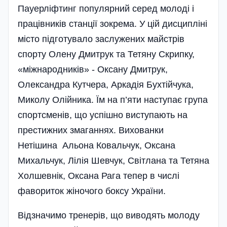
Пауерліфтинг популярний серед молоді і
працівників станції зокрема. У цій дисципліні
місто підготувало заслужених майстрів
спорту Олену Дмитрук та Тетяну Скрипку,
«міжнародників» - Оксану Дмитрук,
Олександра Кутчера, Аркадія Бухтійчука,
Миколу Олійника. Їм на п’яти наступає група
спортсменів, що успішно виступають на
престижних змаганнях. Вихованки
Нетішина Альона Ковальчук, Оксана
Михальчук, Лілія Шевчук, Світлана та Тетяна
Холшевнік, Оксана Рага тепер в числі
фавориток жіночого боксу України.
Відзначимо тренерів, що виводять молоду