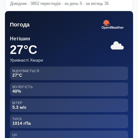
Довідник · 3852 переглядів · за день 5 · за місяць 35
Погода
Нетішин
27°C
Уривчасті Хмари
ВІДЧУВАЄТЬСЯ
27°C
ВОЛОГІСТЬ
40%
ВІТЕР
5.3 м/с
ТИСК
1014 гПа
UV