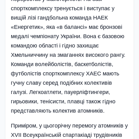
спорткомплексу тренується і виступає у
вищій лізі гандбольна команда НАЕК
«Енергетик», яка «в балансі» має бронзові
медалі чемпіонату України. Вона є базовою
командою області і гідно захищає
Хмельниччину на змаганнях високого рангу.
Команди волейболістів, баскетболістів,
футболістів спорткомплексу ХАЕС мають
гучну славу серед подібних колективів
галузі. Легкоатлети, пауерліфтингери,
гирьовики, тенісисти, плавці також гідно
представляють колекти­в атомників.
Приміром, у цього­річну пере­могу атомників у
XVII Все­українській спартакіаді трудівників