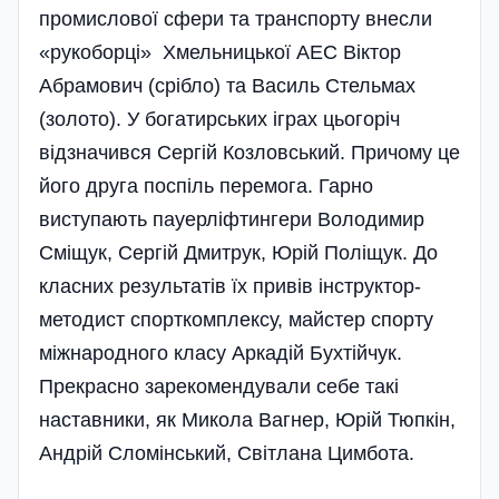
промислової сфери та транспорту внесли
«рукоборці» Хмельницької АЕС Віктор
Абрамович (срібло) та Василь Стельмах
(золото). У богатирських іграх цьогоріч
відзначився Сергій Козловський. Причому це
його друга поспіль перемога. Гарно
виступають пауер­ліфтингери Володимир
Сміщук, Сергій Дмитрук, Юрій Полі­щук. До
класних резу­льтатів їх привів інст­руктор-
метод­ист спорткомплексу, май­стер спорту
міжнародного класу Аркадій Бухтійч­ук.
Прекрасно зарекомендували се­бе такі
наставники, як Микола Вагнер, Юрій Тюпкін,
Андрій Сло­мінський, Світлана Цимбота.