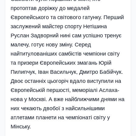
протоптав доріжку до медалей
Європейського та світового гатунку­. Перший
заслужений майстер спор­ту Нетішина
Руслан Задворний нині сам успішно тренує
малечу, готує нову зміну. Серед
найтитулованіших самбістів чемпіони світу
та призери Європейських змагань Юрій
Пилипчук, Іван Васильчук, Дмитро Бабійчук.
Двоє останніх цьогоріч вдало виступили на
Європейській першості, меморіалі Аслаха­
нова у Москві. А вже най­ближчими днями на
них чекають двобої з найсиль­нішими
атлетами планети на чемпіонаті світу у
Мінську.