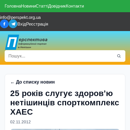
Головна
Новини
Статті
Довідник
Контакти
info@perspekt.org.ua
Вхід
Реєстрація
← До списку новин
25 років слугує здоров’ю
нетішинців спорткомплекс
ХАЕС
02.11.2012