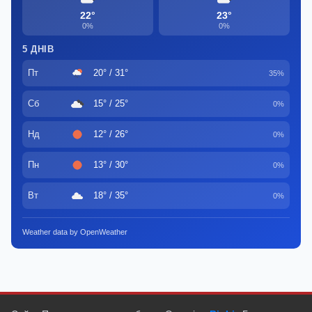
22°
23°
0%
0%
5 ДНІВ
Пт
20° / 31°
35%
Сб
15° / 25°
0%
Нд
12° / 26°
0%
Пн
13° / 30°
0%
Вт
18° / 35°
0%
Weather data by OpenWeather