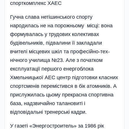
спорткомплекс ХАЕС
Гучна слава нетішинського спорту
народилась не на порож­ньому місці: вона
формувалась у трудових колективах
будівельників, підвалини її закладали
вчителі місцевих шкіл та професійно-тех­
нічного училища №23. Але з початком
експлуатації першого енерго­блока
Хмельницької АЕС центр підготовки класних
спортсменів перемістився в бік атомників. А
прислужилась цьому прекрасна спортивна
база, надзвичайно талановиті і
відповідальні тренерські кадри.
У газеті «Энергостроитель» за 1986 рік