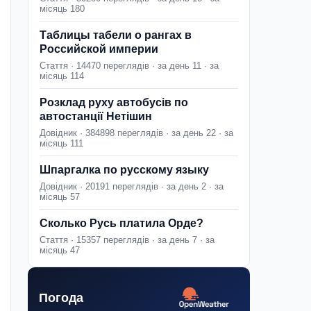
місяць 180
Таблицы табели о рангах в
Российской империи
Стаття · 14470 переглядів · за день 11 · за
місяць 114
Розклад руху автобусів по
автостанції Нетішин
Довідник · 384898 переглядів · за день 22 · за
місяць 111
Шпаргалка по русскому языку
Довідник · 20191 переглядів · за день 2 · за
місяць 57
Сколько Русь платила Орде?
Стаття · 15357 переглядів · за день 7 · за
місяць 47
Погода