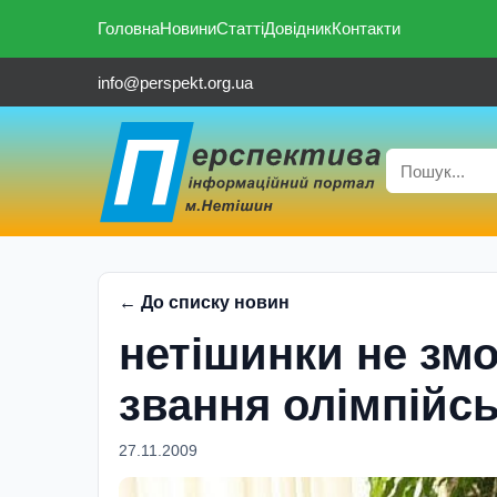
Головна
Новини
Статті
Довідник
Контакти
info@perspekt.org.ua
← До списку новин
нетішинки не зм
звання олімпійс
27.11.2009