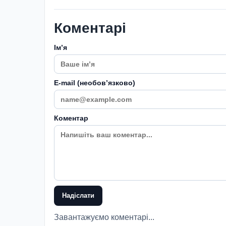
Коментарі
Імʼя
E-mail (необовʼязково)
Коментар
Надіслати
Завантажуємо коментарі...