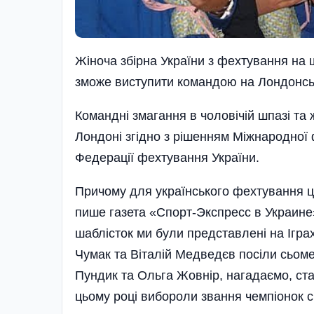
Жіноча збірна України з фехтування на ш
зможе виступити командою на Лондонськ
Командні змагання в чоловічій шпазі та ж
Лондоні згідно з рішенням Міжнародної 
Федерації фехтування України.
Причому для українського фехтування це
пише газета «Спорт-Экспресс в Украине
шаблісток ми були представлені на Ігра
Чумак та Віталій Медведєв посіли сьом
Пундик та Ольга Жовнір, нагадаємо, ста
цьому році вибороли звання чемпіонок св