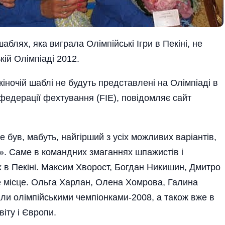
аблях, яка виграла Олімпійські Ігри в Пекіні, не
ій Олімпіаді 2012.
іночій шаблі не будуть представлені на Олімпі­аді в
федерації фехтування (FIE), повідомляє сайт
 був, мабуть, найгірший з усіх можливих варіантів,
». Саме в командних змаганнях шпажистів і
х в Пекіні. Максим Хворост, Богдан Никишин, Дмитро
е місце. Ольга Харлан, Олена Хомрова, Галина
ли олімпійськими чемпіонками-2008, а також вже в
іту і Європи.