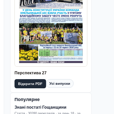
Перспектива 27
Усі випуски
Відкрити PDF
Популярне
Знані постаті Гощанщини
Стаття · 30280 переглядів · за день 18 · за