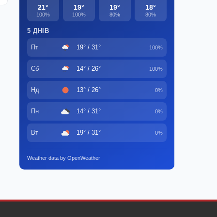
21°
19°
19°
18°
100%
100%
80%
80%
5 ДНІВ
Пт
19° / 31°
100%
Сб
14° / 26°
100%
Нд
13° / 26°
0%
Пн
14° / 31°
0%
Вт
19° / 31°
0%
Weather data by OpenWeather