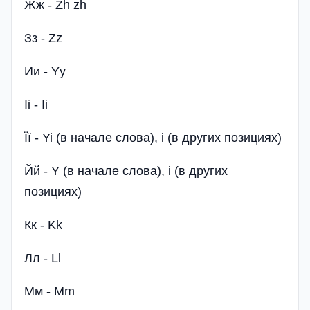
Жж - Zh zh
Зз - Zz
Ии - Yy
Іі - Ii
Її - Yi (в начале слова), i (в других позициях)
Йй - Y (в начале слова), i (в других
позициях)
Кк - Kk
Лл - Ll
Мм - Mm