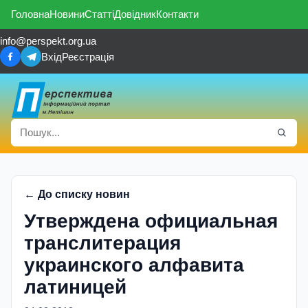
Головна
Новини
Статті
Довідник
Контакти
info@perspekt.org.ua
Вхід
Реєстрація
← До списку новин
Утверждена официальная
транслитерация
украинского алфавита
латиницей