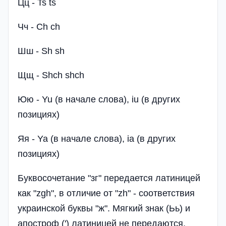
Цц - Ts ts
Чч - Ch ch
Шш - Sh sh
Щщ - Shch shch
Юю - Yu (в начале слова), іu (в других
позициях)
Яя - Ya (в начале слова), ia (в других
позициях)
Буквосочетание "зг" передается латиницей
как "zgh", в отличие от "zh" - соответствия
украинской буквы "ж". Мягкий знак (Ьь) и
апостроф (') латиницей не передаются.