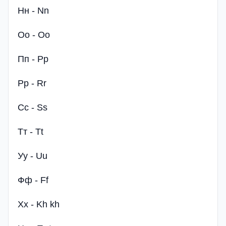
Нн - Nn
Оо - Oo
Пп - Pp
Рр - Rr
Сс - Ss
Тт - Tt
Уу - Uu
Фф - Ff
Хх - Kh kh