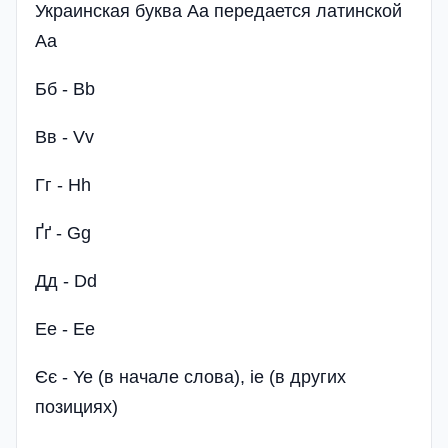
Украинская буква Аа передается латинской
Aа
Бб - Bb
Вв - Vv
Гг - Hh
Ґґ - Gg
Дд - Dd
Ее - Eе
Єє - Ye (в начале слова), ie (в других
позициях)