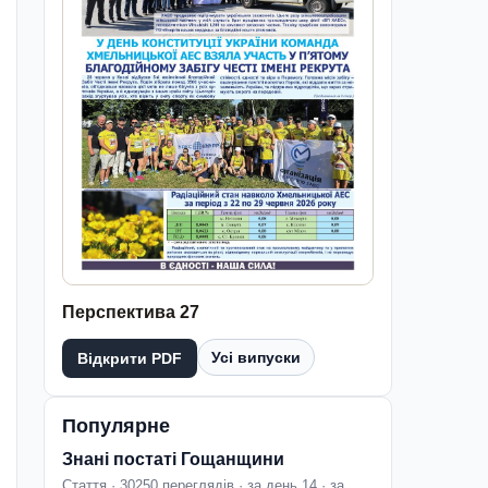
Перспектива 27
Усі випуски
Відкрити PDF
Популярне
Знані постаті Гощанщини
Стаття · 30250 переглядів · за день 14 · за