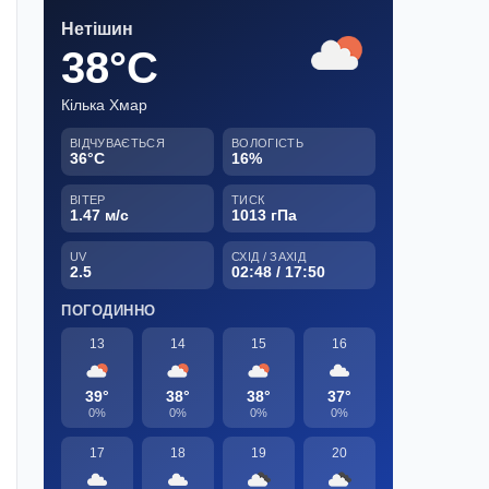
Нетішин
38°C
Кілька Хмар
ВІДЧУВАЄТЬСЯ
ВОЛОГІСТЬ
36°C
16%
ВІТЕР
ТИСК
1.47 м/с
1013 гПа
UV
СХІД / ЗАХІД
2.5
02:48 / 17:50
ПОГОДИННО
13
14
15
16
39°
38°
38°
37°
0%
0%
0%
0%
17
18
19
20