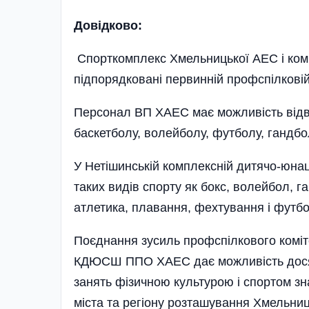
Довідково:
Спорткомплекс Хмельницької АЕС і ком
підпорядковані первинній профспілковій о
Персонал ВП ХАЕС має можливість відвід
баскетболу, волейболу, футболу, гандбо
У Нетішинській комплексній дитячо-юнац
таких видів спорту як бокс, волейбол, га
атлетика, плавання, фехтування і футбо
Поєднання зусиль профспілкового коміт
КДЮСШ ППО ХАЕС дає можливість досяга
занять фізичною культурою і спортом зна
міста та регіону розташування Хмельни