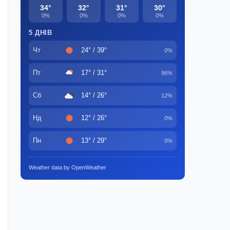
34°
32°
31°
30°
0%
0%
0%
0%
5 ДНІВ
Чт
24° / 39°
0%
Пт
17° / 31°
96%
Сб
14° / 26°
12%
Нд
12° / 26°
0%
Пн
13° / 29°
0%
Weather data by OpenWeather