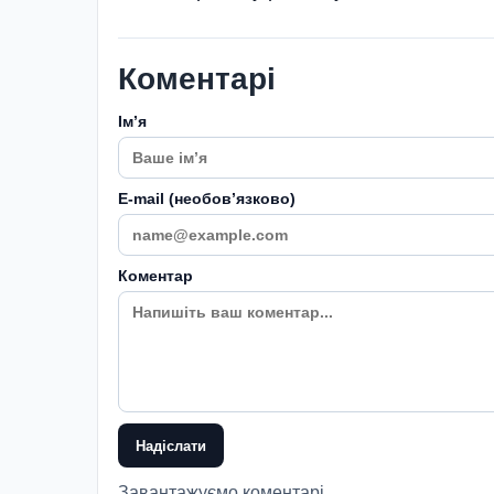
Коментарі
Імʼя
E-mail (необовʼязково)
Коментар
Надіслати
Завантажуємо коментарі...