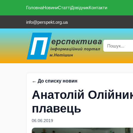
Головна
Новини
Статті
Довідник
Контакти
info@perspekt.org.ua
← До списку новин
Анатолiй Олiйни
плавець
06.06.2019