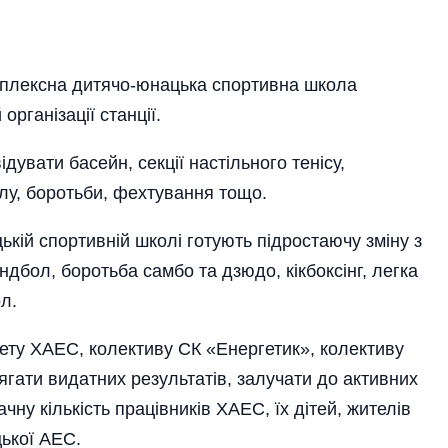
плексна дитячо-юнацька спортивна школа
р­ганізації станції.
увати басейн, секції настільного тенісу,
лу, боротьби, фехтування тощо.
ькій спортивній школі готують підростаючу зміну з
нд­бол, боротьба самбо та дзюдо, кікбоксінг, легка
л.
ету ХАЕС, колективу СК «Енергетик», колективу
ти видатних результатів, залучати до активних
чну кількість працівників ХАЕС, їх дітей, жителів
цької АЕС.