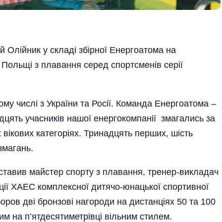
Олі­йник у складі збірної Енергоатома на
 Польщі з плавання серед спортсменів серії
ому числі з України та Росії. Команда Енергоатома –
дцять учасників нашої енергокомпанії змагались за
 вікових категоріях. Тринадцять перших, шість
 змагань.
тавив майстер спорту з плавання, тренер-викладач
ції ХАЕС комплексної дитячо-юнацької спортивної
ров дві бронзові нагороди на дистанціях 50 та 100
им на п’ятдесятиметрівці вільним стилем.