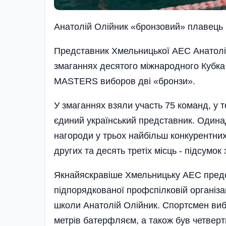
Анатолiй Олiйник «бронзовий» плавець
Представник Хмельницької АЕС Анатолій 
змаганнях десятого міжнародного Кубка
МАSTERS виборов дві «бронзи».
У змаганнях взяли участь 75 команд, у т
єдиний український представник. Одина
нагороди у трьох найбільш конкурентних
других та десять третіх місць - підсумок
Якнайяскравіше Хмельницьку АЕС предс
підпорядкованої профспілковій організа
школи Анатолій Олійник. Спортсмен вибо
метрів батерфляєм, а також був четверт