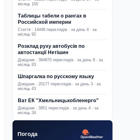
місяць 150
Таблицы табели о рангах в
Российской империи
Стаття · 14448 переглядів · за день 4 · за
місяць 92
Розклад руху автобусів по
автостанції Нетішин
Довідник · 384870 переглядів · за день 9 · за
місяць 83
Шпаргалка по русскому языку
Довідник · 20177 переглядів · за день 3 · за
місяць 43
Ват ЕК "Хмельницькобленерго"
Довідник · 3851 переглядів · за день 4 · за
місяць 34
Погода