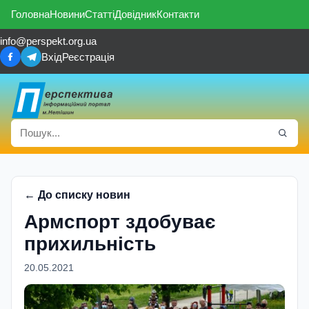
Головна
Новини
Статті
Довідник
Контакти
info@perspekt.org.ua
Вхід
Реєстрація
← До списку новин
Армспорт здобуває
прихильність
20.05.2021