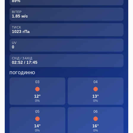
89%
ВІТЕР
1.85 м/с
ТИСК
1023 гПа
UV
0
СХІД / ЗАХІД
02:52 / 17:45
ПОГОДИННО
03
04
12°
13°
0%
0%
05
06
14°
16°
0%
0%