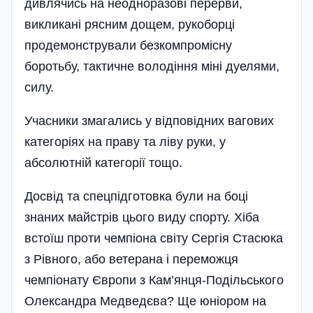
дивлячись на неодноразові перерви,
викликані рясним дощем, рукоборці
продемонстрували безкомпромісну
боротьбу, тактичне володіння міні дуелями,
силу.
Учасники змагались у відповідних вагових
категоріях на праву та ліву руки, у
абсолютній категорії тощо.
Досвід та спец­підготовка були на боці
знаних майстрів цього виду спорту. Хіба
встоїш проти чемпіона світу Сергія Стасюка
з Рівного, або ветерана і переможця
чемпіонату Європи з Кам’янця-Подільського
Олександра Медведєва? Ще юніором на