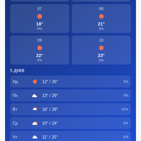
07
08
18°
21°
0%
0%
09
10
22°
23°
0%
0%
5 ДНІВ
Нд
12° / 26°
0%
Пн
13° / 29°
0%
Вт
16° / 28°
51%
Ср
10° / 24°
0%
Чт
11° / 25°
0%