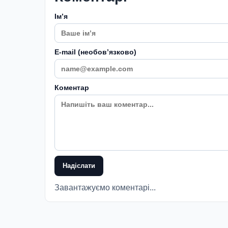
Імʼя
E-mail (необовʼязково)
Коментар
Надіслати
Завантажуємо коментарі...