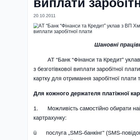
виплати заробітн
20.10.2011
Шановні праців
АТ “Банк “Фінанси та Кредит” уклав 
з безготівкової виплати заробітної плат
картку для отримання заробітної плати т
Для кожного держателя платіжної кар
1. Можливість самостійно обирати найб
картрахунку:
ü послуга „SMS-банкінг” (SMS-повідом