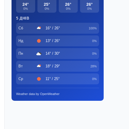
24°
25°
26°
26°
0%
0%
0%
0%
5 ДНІВ
Сб
16° / 26°
100%
Нд
13° / 26°
0%
Пн
14° / 30°
0%
Вт
18° / 29°
28%
Ср
11° / 25°
0%
Weather data by OpenWeather