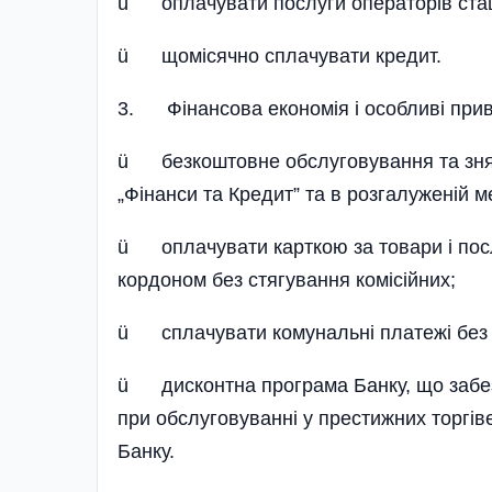
ü оплачувати послуги операторів стаціо
ü щомісячно сплачувати кредит.
3. Фінансова економія і особливі прив
ü безкоштовне обслуговування та знятт
„Фінанси та Кредит” та в розгалуженій м
ü оплачувати карткою за товари і послуг
кордоном без стягування комісійних;
ü сплачувати комунальні платежі без к
ü дисконтна програма Банку, що забезп
при обслуговуванні у престижних торгів
Банку.