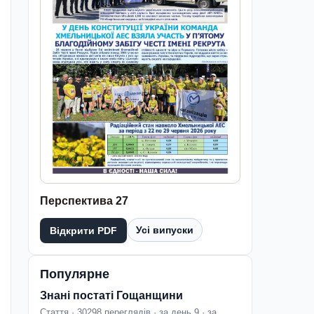
Перспектива 27
Усі випуски
Відкрити PDF
Популярне
Знані постаті Гощанщини
Стаття · 30298 переглядів · за день 9 · за