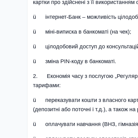
картки про здійснені з її використанням 
ü інтернет-Банк – можливість цілодобово
ü міні-виписка в банкоматі (на чек);
ü цілодобовий доступ до консультаційн
ü зміна PIN-коду в банкоматі.
2. Економія часу з послугою „Регулярн
тарифами:
ü переказувати кошти з власного картко
(депозитні або поточні і т.д.), а також на
ü оплачувати навчання (ВНЗ, гімназія, ди