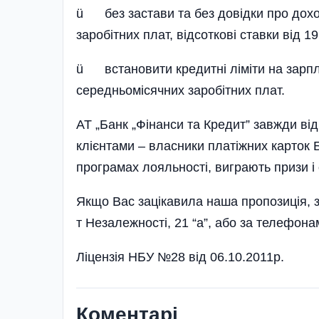
ü без застави та без довідки про дохо
заробітних плат, відсоткові ставки від 1
ü встановити кредитні ліміти на зарпла
середньомісячних заробітних плат.
АТ „Банк „Фінанси та Кредит” завжди від
клієнтами – власники платіжних карток Б
програмах лояльності, виграють призи і
Якщо Вас зацікавила наша пропозиція, з
т Незалежності, 21 “а”, або за телефон
Ліцензія НБУ №28 від 06.10.2011р.
Коментарі