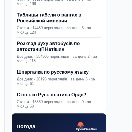
місяць 198
Таблицы табели о рангах в
Российской империи
Стаття · 14480 переглядів · за день 5 · за
місяць 124
Розклад руху автобусів по
автостанції Нетішин
Довідник · 384905 переглядів · за день 2 · за
місяць 118
Шпаргалка по русскому языку
Довідник · 20195 переглядів · за день 3 · за
місяць 61
Сколько Русь платила Орде?
Стаття · 15360 переглядів · за день 0 · за
місяць 50
Погода