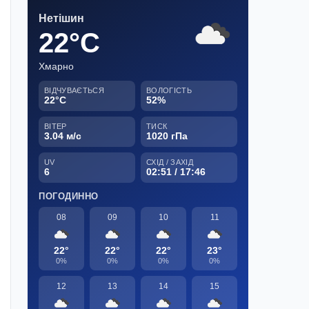
Нетішин
22°C
Хмарно
ВІДЧУВАЄТЬСЯ
ВОЛОГІСТЬ
22°C
52%
ВІТЕР
ТИСК
3.04 м/с
1020 гПа
UV
СХІД / ЗАХІД
6
02:51 / 17:46
ПОГОДИННО
08
09
10
11
22°
22°
22°
23°
0%
0%
0%
0%
12
13
14
15