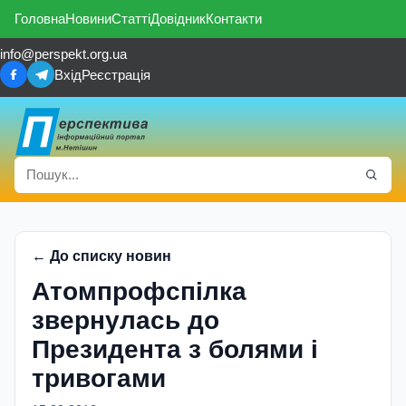
Головна
Новини
Статті
Довідник
Контакти
info@perspekt.org.ua
Вхід
Реєстрація
← До списку новин
Атомпрофспілка
звернулась до
Президента з болями і
тривогами