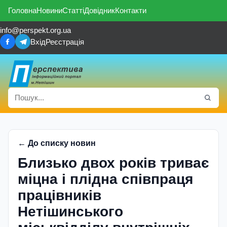
Головна
Новини
Статті
Довідник
Контакти
info@perspekt.org.ua
Вхід
Реєстрація
← До списку новин
Близько двох років триває
міцна і плідна співпраця
працівників
Нетішинського