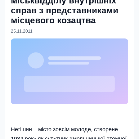
міськвідділу внутрішніх
справ з представниками
місцевого козацтва
25.11.2011
Нетішин – місто зовсім молоде, створене
1984 року як супутник Хмельницької атомної