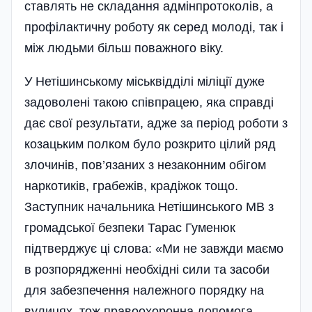
ставлять не складання адмінпротоколів, а
профілактичну роботу як серед молоді, так і
між людьми більш поважного віку.
У Нетішинському міськвідділі міліції дуже
задоволені такою співпрацею, яка справді
дає свої результати, адже за період роботи з
козацьким полком було розкрито цілий ряд
злочинів, пов’язаних з неза­конним обігом
наркотиків, грабежів, крадіжок тощо.
Заступник начальника Неті­шинського МВ з
громадської безпеки Тарас Гуменюк
підтверджує ці слова: «Ми не завжди маємо
в розпорядженні необхідні сили та засоби
для забезпечення належного порядку на
вулицях, тож правоохоронна допомога