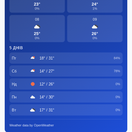
23°
24°
0%
1%
08
09
25°
26°
0%
0%
5 ДНІВ
Пт
18° / 31°
84%
Сб
14° / 27°
78%
Нд
12° / 26°
0%
Пн
14° / 30°
0%
Вт
17° / 31°
0%
Weather data by OpenWeather