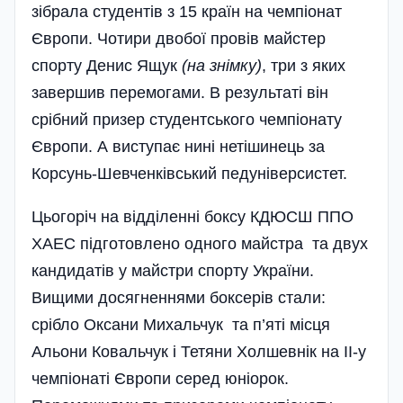
зібрала студентів з 15 країн на чемпіонат
Європи. Чотири двобої провів майстер
спорту Денис Ящук
(на знімку)
, три з яких
завершив перемогами. В результаті він
срібний призер студентського чемпіонату
Європи. А виступає нині нетішинець за
Корсунь-Шевченківський педуніверсистет.
Цьогоріч на відділенні боксу КДЮСШ ППО
ХАЕС підготовлено одного майстра та двух
кандидатів у майстри спорту України.
Вищими досягненнями боксерів стали:
срібло Оксани Михальчук та п’яті місця
Альони Ковальчук і Тетяни Холшевнік на II-у
чемпіонаті Європи серед юніорок.