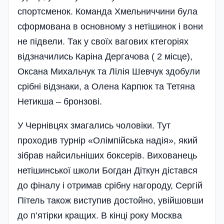
спортсменок. Команда Хмельниччини була
сформована в основному з нетішинок і вони
не підвели. Так у своїх вагових ктегоріях
відзначились Каріна Дергачова ( 2 місце),
Оксана Михальчук та Лілія Шевчук здобули
срібні відзнаки, а Олена Карпюк та Тетяна
Нетикша – бронзові.
У Чернівцях змагались чоловіки. Тут
проходив турнір «Олі­мпійська надія», який
зібрав найсильніших боксерів. Вихова­­нець
нетішинської школи Богдан Діткун дістався
до фіналу і отримав срібну нагороду, Сергій
Пітель також виступив достойно, увійшовши
до п’ятірки кращих. В кінці року Москва