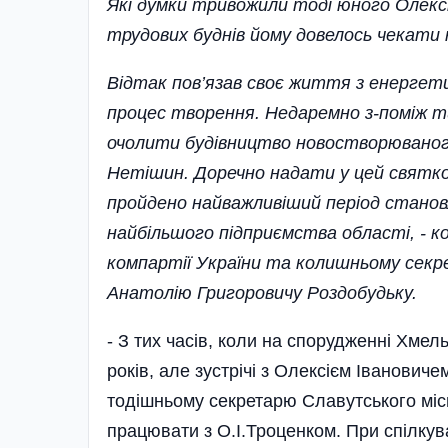
Які думки тривожили тоді юного Олексі
трудових буднів йому довелось чекати н
Відтак пов’язав своє життя з енергети
процес творення. Недаремно з-поміж ти
очолити будівництво новостворюваног
Нетішин. Доречно надати у цей святков
пройдено найважливіший період становл
найбільшого підприємства області, - 
компартії України та колишньому секр
Анатолію Григоровичу Роздобудьку.
- З тих часів, коли на спорудженні Хме
років, але зустрічі з Олексієм Іванови
тодішньому секретарю Славутського міс
працювати з О.І.Тро­ценком. При спілкув