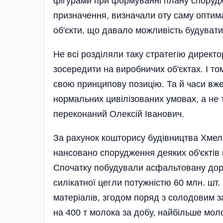
фігурами при формуванні плану спорудж
призначення, визначали оту саму оптима
об'єкти, що давало можливість будувати і
Не всі розділяли таку стратегію директо
зосередити на виробничих об'єктах. І т
свою принципову позицію. Та й часи вже
нормальних цивілізованих умовах, а не та
переконаний Олексій Іванович.
За рахунок кошторису будівництва Хмел
нансовано спорудження деяких об'єктів
Спочатку побудували асфальтовану доро
силікатної цегли потужністю 60 млн. шт.
матеріалів, згодом поряд з солодовим 
на 400 т молока за добу, найбільше мол