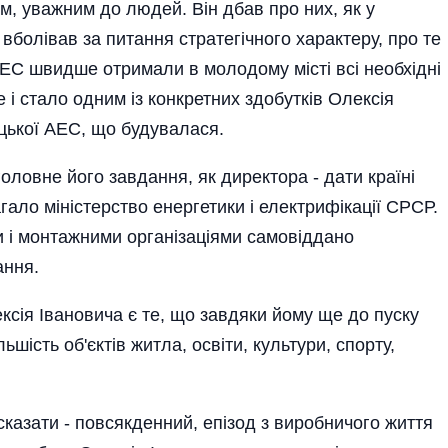
, уважним до людей. Він дбав про них, як у
вболівав за питання стратегічного характеру, про те
АЕС швидше отримали в молодому місті всі необхідні
е і стало одним із конкретних здобутків Олексія
цької АЕС, що будувалася.
оловне його завдання, як директора - дати країні
гало міністерство енергетики і електрифікації СРСР.
и і монтажними органі­заціями самовіддано
ання.
сія Івановича є те, що завдяки йому ще до пуску
шість об'єктів житла, освіти, культури, спорту,
казати - повсякденний, епізод з виробничого життя