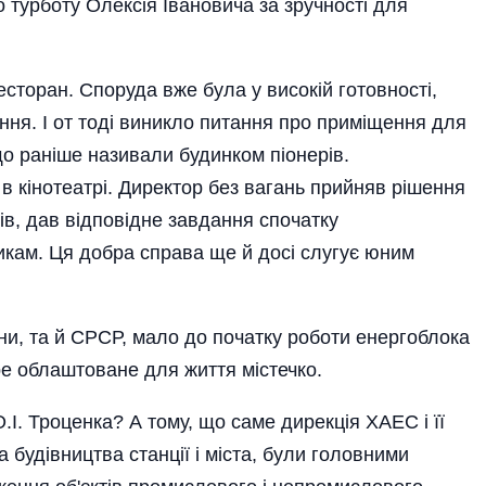
 турботу Олексія Івановича за зручності для
ресторан. Споруда вже була у високій готовності,
ня. І от тоді виникло питання про приміщення для
що раніше називали будинком піонерів.
в кінотеатрі. Директор без вагань прийняв рішення
ів, дав відповідне завдання спочатку
никам. Ця добра справа ще й досі слугує юним
їни, та й СРСР, мало до початку роботи енергоблока
ре облаштоване для життя містечко.
І. Троценка? А тому, що саме дирекція ХАЕС і її
а будівництва станції і міста, були головними