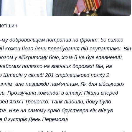
Нетішин
44-му добровольцем потрапив на фронт, бо силою
й кожен його день перебування під окупантами. Він
огом у відкритому бою, хоча й не був впевнений,
знайомих полягло на воєнних дорогах! Він, на
о Штецін у складі 201 стрілецького полку 2
ннім, але назавжди пам’ятним. Як для військових
ось. Прозвучала команда: в атаку! Пішли вперед
ед яких і Троценко. Танк підбили, йому було
а. Вже на самому краю бруствера він відчув
де й зустрів День Перемоги!