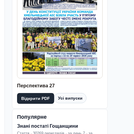
Перспектива 27
Усі випуски
Відкрити PDF
Популярне
Знані постаті Гощанщини
Стаття · 30269 переглядів · за день 7 · за