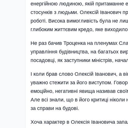
енергі­йною людиною, якій притаманне 
стосунків з людьми. Олексій Іванович п
роботі. Висока вимогливість була не ли
глибоким життєвим кредо, яке виходило 
Не раз бачив Троценка на пленумах Слав
управління будівництва, на багатьох вир
посадовці, як заступники міністрів, нача
І коли брав слово Олексій Іванович, а ві
уважно стежити за його виступом. Говор
емоційно, негативні явища називав свої
Але всі знали, що в його критиці ніколи
за справи на будові.
Хоча характер в Олексія Івановича запа