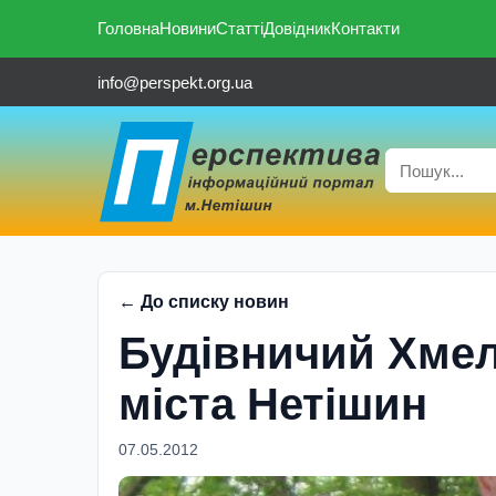
Головна
Новини
Статті
Довідник
Контакти
info@perspekt.org.ua
← До списку новин
Будівничий Хмел
міста Нетішин
07.05.2012