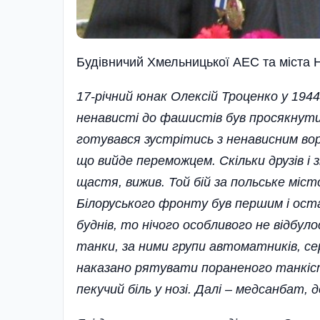
Будівничий Хмельницької АЕС та міста 
17-річний юнак Олексій Троценко у 19
ненависті до фашистів був просякнути
готувався зустрітись з ненависним вор
що вийде переможцем. Скільки друзів і 
щастя, вижив. Той бій за польське міст
Білоруського фронту був першим і оста
буднів, то нічого особливого не відбул
танки, за ними групи автоматників, сер
наказано рятувати пораненого танкіст
пекучий біль у нозі. Далі – медсанбат, 