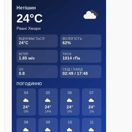
Нетішин
24°C
Рвані Хмари
ВІДЧУВАЄТЬСЯ
ВОЛОГІСТЬ
24°C
62%
ВІТЕР
ТИСК
1.85 м/с
1014 гПа
UV
СХІД / ЗАХІД
0.8
02:49 / 17:48
ПОГОДИННО
04
05
06
07
24°
24°
24°
24°
0%
14%
0%
1%
08
09
10
11