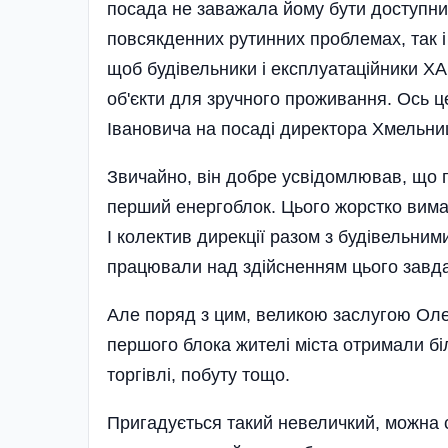
посада не заважала йому бути доступним
повсякденних рутинних проблемах, так і 
щоб будівельники і експлуатаці­йники Х
об'є­кти для зручного проживання. Ось ц
Івановича на посаді директора Хмельни
Звичайно, він добре усвідомлював, що г
перший енерго­блок. Цього жорстко вима
І колектив дирекції разом з будівельним
працювали над здійсненням цього завд
Але поряд з цим, великою заслугою Олек
першого блока жителі міста отримали біль
торгівлі, побуту тощо.
Пригадується такий невеличкий, можна с