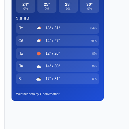
24°
25°
28°
30°
0%
0%
0%
0%
5 ДНІВ
Пт
18° / 31°
84%
Сб
14° / 27°
78%
Нд
12° / 26°
0%
Пн
14° / 30°
0%
Вт
17° / 31°
0%
Weather data by OpenWeather