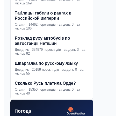
місяць 169
Таблицы табели о рангах в
Российской империи
Стаття · 14462 переглядів · за день 3 · за
місяць 106
Розклад руху автобусів по
автостанції Нетішин
Довідник · 384879 переглядів · за день 3 · за
місяць 92
Шпаргалка по русскому языку
Довідник · 20189 переглядів · за день 0 · за
місяць 55
Сколько Русь платила Орде?
Стаття · 15350 переглядів · за день 0 · за
місяць 40
Погода