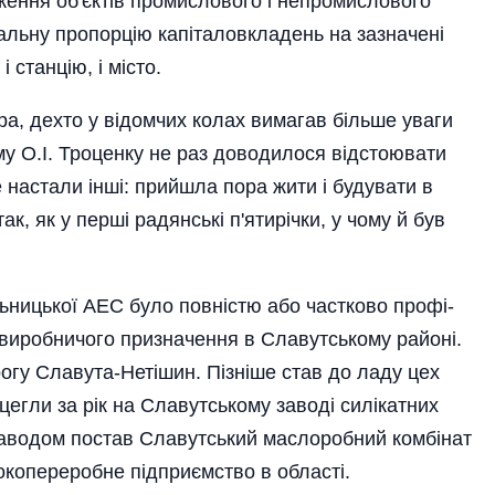
ення об'єктів промислового і непромислового
льну пропорцію капі­таловкладень на зазначені
 станцію, і місто.
ра, дехто у відомчих колах вимагав більше уваги
ому О.І. Троценку не раз доводилося відстоювати
 настали інші: прийшла пора жити і будувати в
к, як у перші радянські п'ятирі­чки, у чому й був
ьницької АЕС було повністю або частково профі­
 виробничого призначення в Славутському районі.
гу Славута-Нетішин. Пізніше став до ладу цех
 цегли за рік на Славутському заводі силікатних
заводом постав Славутський маслоробний комбінат
окопереробне підприємство в області.