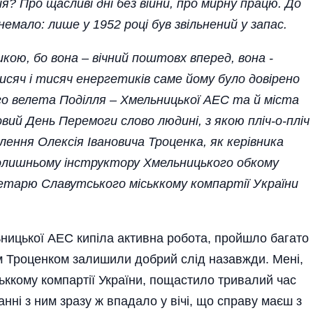
я? Про щасливі дні без війни, про мирну працю. До
емало: лише у 1952 році був звільнений у запас.
кою, бо вона – вічний поштовх вперед, вона -
сяч і тисяч енергетиків саме йому було довірено
о велета Поділля – Хмельницької АЕС та й міста
ий День Перемоги слово людині, з якою пліч-о-пліч
ення Олексія Івановича Троценка, як керівника
колишньому інструктору Хмельницького обкому
етарю Славутського міськкому компартії України
льницької АЕС кипіла активна робота, пройшло багато
чем Троценком залишили добрий слід назавжди. Мені,
ьккому компартії України, пощастило тривалий час
анні з ним зразу ж впадало у вічі, що справу маєш з