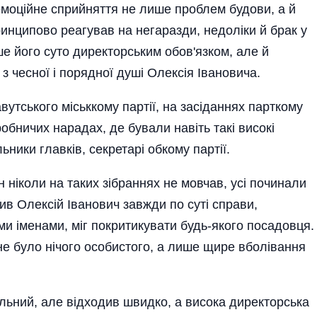
емоційне сприйняття не лише проблем будови, а й
ринципово реагував на негаразди, недоліки й брак у
ше його суто директорським обов'язком, але й
з чесної і порядної душі Олексія Івановича.
утського міськкому партії, на засіданнях парткому
обничих нарадах, де бували навіть такі високі
льники главків, секретарі обкому партії.
н ніколи на таких зібраннях не мовчав, усі починали
ив Олексій Іванович завжди по суті справи,
ми іменами, міг покритикувати будь-якого посадовця.
 не було нічого особистого, а лише щире вболівання
льний, але відходив швидко, а висока директорська