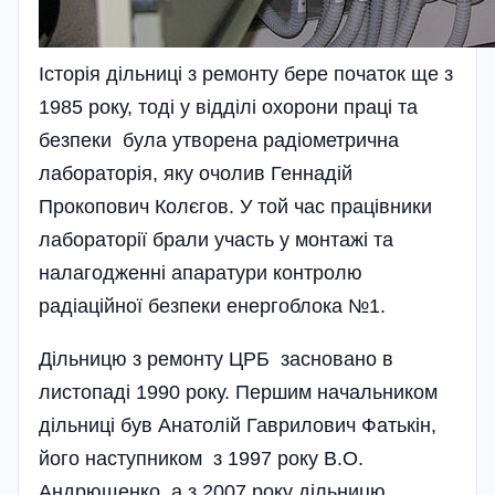
Історія дільниці з ремонту бере початок ще з
1985 року, тоді у відділі охорони праці та
безпеки була утворена радіометрична
лабораторія, яку очолив Геннадій
Прокопович Колєгов. У той час працівники
лабораторії брали участь у монтажі та
налагодженні апаратури контролю
радіаційної безпеки енергоблока №1.
Дільницю з ремонту ЦРБ засновано в
листопаді 1990 року. Першим начальником
дільниці був Анатолій Гаврилович Фатькін,
його наступником з 1997 року В.О.
Андрющенко, а з 2007 року дільницю