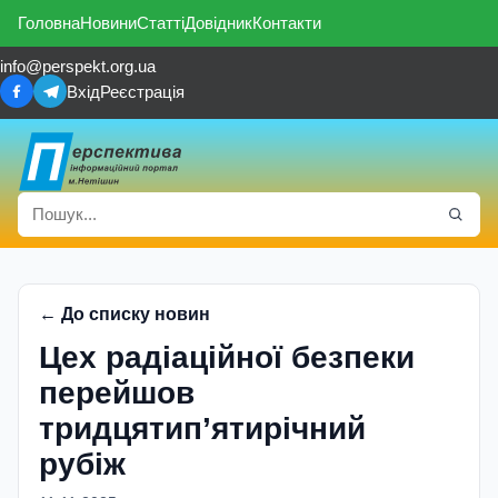
Головна
Новини
Статті
Довідник
Контакти
info@perspekt.org.ua
Вхід
Реєстрація
← До списку новин
Цех радіаційної безпеки
перейшов
тридцятип’ятирічний
рубіж