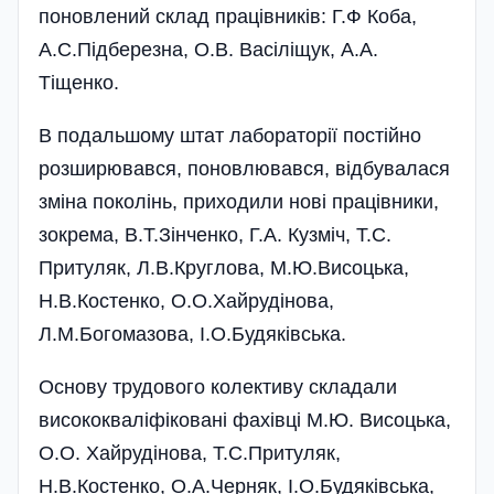
поновлений склад працівників: Г.Ф Коба,
А.С.Підберезна, О.В. Васіліщук, А.А.
Тіщенко.
В подальшому штат лабораторії постійно
розширювався, поновлювався, відбувалася
зміна поколінь, приходили нові працівники,
зокрема, В.Т.Зінченко, Г.А. Кузміч, Т.С.
Притуляк, Л.В.Круглова, М.Ю.Висоцька,
Н.В.Костенко, О.О.Хайрудінова,
Л.М.Богомазова, І.О.Будяківська.
Основу трудового колективу складали
висококваліфіковані фахівці М.Ю. Висоцька,
О.О. Хайрудінова, Т.С.Притуляк,
Н.В.Костенко, О.А.Черняк, І.О.Будяківська,