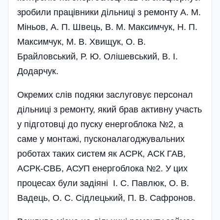
зробили працівники дільниці з ремонту А. М.
Міньов, А. П. Швець, В. М. Максимчук, Н. П.
Максимчук, М. В. Хвищук, О. В.
Брайловський, Р. Ю. Олішевський, В. І.
Додарчук.
Окремих слів подяки заслуговує персонал
дільниці з ремонту, який брав активну участь
у підготовці до пуску енергоблока №2, а
саме у монтажі, пусконалагоджувальних
роботах таких систем як АСРК, АСК ГАВ,
АСРК-СВБ, АСУП енергоблока №2. У цих
процесах були задіяні І. С. Павлюк, О. В.
Вадець, О. С. Сідлецький, П. В. Сафронов.