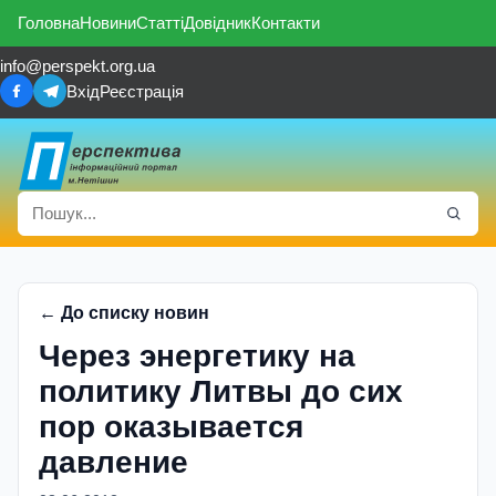
Головна
Новини
Статті
Довідник
Контакти
info@perspekt.org.ua
Вхід
Реєстрація
← До списку новин
Через энергетику на
политику Литвы до сих
пор оказывается
давление