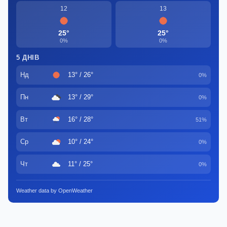
12
13
25°
25°
0%
0%
5 ДНІВ
Нд
13° / 26°
0%
Пн
13° / 29°
0%
Вт
16° / 28°
51%
Ср
10° / 24°
0%
Чт
11° / 25°
0%
Weather data by OpenWeather