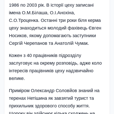
1986 по 2003 рік. В історії цеху записані
імена О.М.Білаша, О.І.Анохіна,
С.О.Троценка. Останні три роки біля керма
цеху знаходиться молодий фахівець Євген
Носиков, якому допомагають заступники
Сергій Черепанов та Анатолій Чумак.
Кожен з 40 працівників підрозділу
заслуговує на окрему розповідь, адже коло
інтересів працівників цеху надзвичайно
велике.
Приміром Олександр Соловйов знаний на
теренах Нетішина як завзятий турист та
прихильник здорового способу життя.
Щороку він здійснює кілька сходжень на