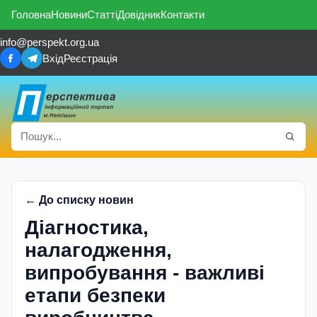
Головна
Новини
Статті
Довідник
Контакти
info@perspekt.org.ua
Вхід
Реєстрація
← До списку новин
Діагностика,
налагодження,
випробування - важливі
етапи безпеки