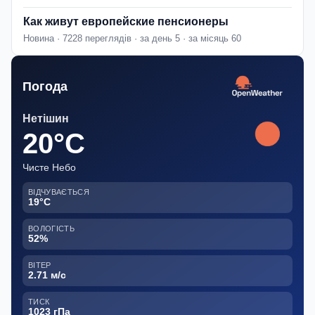
Как живут европейские пенсионеры
Новина · 7228 переглядів · за день 5 · за місяць 60
Погода
Нетішин
20°C
Чисте Небо
ВІДЧУВАЄТЬСЯ
19°C
ВОЛОГІСТЬ
52%
ВІТЕР
2.71 м/с
ТИСК
1023 гПа