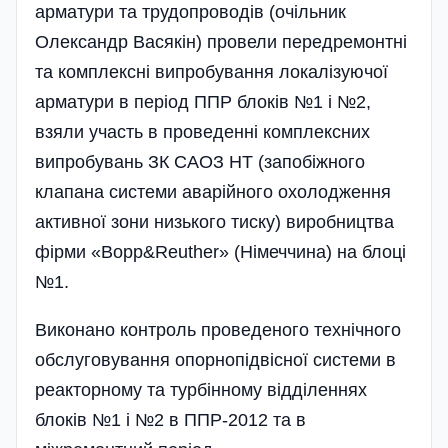
арматури та трудопроводів (очі­льник
Олександр Васякін) провели передремонтні
та комплексні випробування локалізуючої
арматури в період ППР блоків №1 і №2,
взяли участь в проведенні комплексних
випробувань ЗК САОЗ НТ (запобі­жного
клапана системи аварійного охолодження
активної зони низького тиску) виробництва
фір­ми «Bopp&Reuther» (Німеччина) на блоці
№1.
Виконано контроль проведеного технічного
обслуговування опорнопідвісної системи в
реакторному та турбінному відділеннях
блоків №1 і №2 в ППР-2012 та в