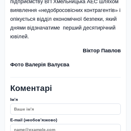
підприємству ВП Хмельницька АЕС шляхом
виявлення «недобросовісних контрагентів» і
опікується відділ економічної безпеки, який
днями відзначатиме перший десятирічний
ювілей.
Віктор Павлов
Фото Валерія Валуєва
Коментарі
Імʼя
E-mail (необовʼязково)