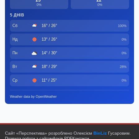
0%
0%
5 ДНІВ
Сб
16° / 26°
100%
Нд
13° / 26°
0%
Пн
14° / 30°
0%
Вт
18° / 29°
28%
Ср
11° / 25°
0%
Weather data by OpenWeather
Сайт «Перспектива» розроблено Олексієм
BinLiz
Гусаровим.
Правила роботи з сайтом
Архів PDF
Контакти