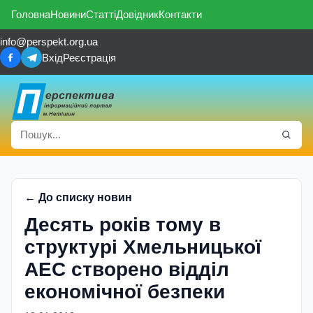
Головна
Новини
Статті
Довідник
Контакти
info@perspekt.org.ua
Вхід
Реєстрація
← До списку новин
Десять років тому в
структурі Хмельницької
АЕС створено відділ
економічної безпеки