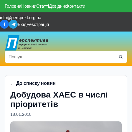
Головна
Новини
Статті
Довідник
Контакти
info@perspekt.org.ua
Вхід
Реєстрація
← До списку новин
Добудова ХАЕС в числi
прiоритетiв
18.01.2018