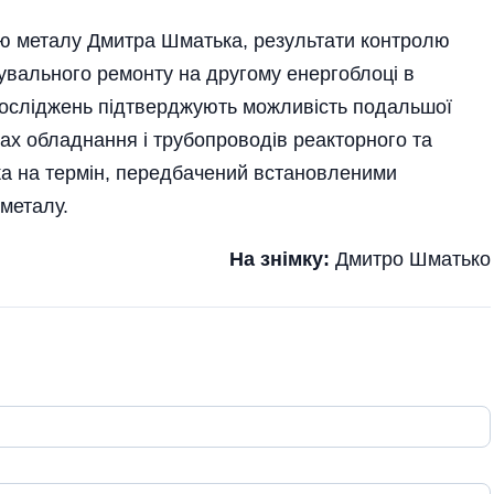
лю металу Дмитра Шматька, результати контролю
увального ремонту на другому енергоблоці в
 досліджень підтверджують можливість подальшої
ах обладнання і трубопроводів реакторного та
ока на термін, передбачений встановленими
металу.
На знімку:
Дмитро Шматько