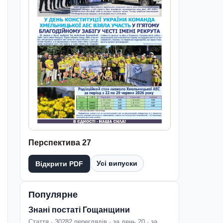
Перспектива 27
Усі випуски
Відкрити PDF
Популярне
Знані постаті Гощанщини
Стаття · 30282 переглядів · за день 20 · за