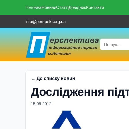
Головна
Новини
Статті
Довідник
Контакти
info@perspekt.org.ua
← До списку новин
Дослiдження пiд
15.09.2012