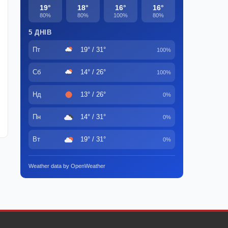
19°
18°
16°
16°
80%
80%
100%
80%
5 ДНІВ
Пт
19° / 31°
100%
Сб
14° / 26°
100%
Нд
13° / 26°
0%
Пн
14° / 31°
0%
Вт
19° / 31°
0%
Weather data by OpenWeather