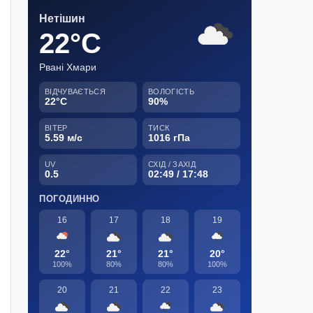
Нетішин
22°C
Рвані Хмари
ВІДЧУВАЄТЬСЯ
ВОЛОГІСТЬ
22°C
90%
ВІТЕР
ТИСК
5.59 м/с
1016 гПа
UV
СХІД / ЗАХІД
0.5
02:49 / 17:48
ПОГОДИННО
16
17
18
19
22°
21°
21°
20°
100%
80%
80%
100%
20
21
22
23