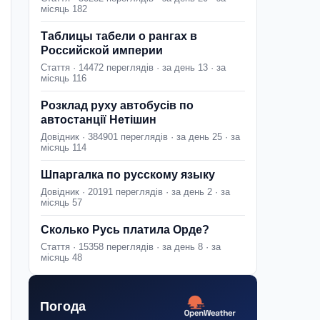
місяць 182
Таблицы табели о рангах в
Российской империи
Стаття · 14472 переглядів · за день 13 · за
місяць 116
Розклад руху автобусів по
автостанції Нетішин
Довідник · 384901 переглядів · за день 25 · за
місяць 114
Шпаргалка по русскому языку
Довідник · 20191 переглядів · за день 2 · за
місяць 57
Сколько Русь платила Орде?
Стаття · 15358 переглядів · за день 8 · за
місяць 48
Погода