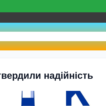
твердили надiйнiсть