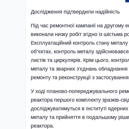
Дослiдження пiдтвердили надiйнiсть
Під час ремонтної кампанії на другому е
виконали низку робіт згідно із шістьма
Експлуатаційний контроль стану металу 
об“єктах, контроль металу здійснювався 
листів та циркулярів. Крім цього, конт
металу та зварних з’єднань обладнання 
ремонту та реконструкції з застосуванн
У ході планово-попереджувального ремо
реактора першого комплекту зразків-сві
досліджуватимуться в Інституті ядерних
металу та прийняття в подальшому ріше
реактора­.