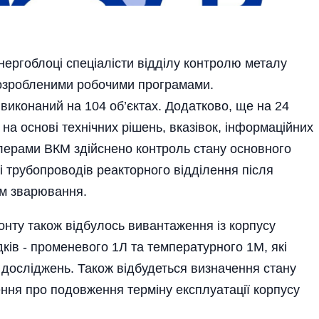
нергоблоці спеціа­лісти відділу контролю металу
 розробленими робочими програмами.
виконаний на 104 об’єктах. Додатково, ще на 24
на основі технічних рішень, вказівок, інформаційних
ролерами ВКМ здійснено контроль стану основного
і трубопроводів реакторного відділення після
ям зварювання.
нту також відбулось вивантаження із корпусу
дків - променевого 1Л та температурного 1М, які
 досліджень. Також відбудеться визначення стану
ння про подовження терміну експлуатації корпусу