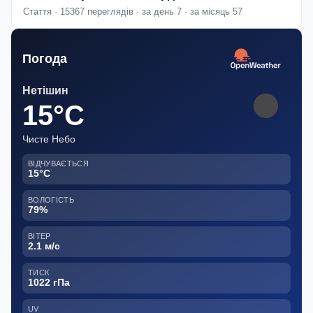
Стаття · 15367 переглядів · за день 7 · за місяць 57
Погода
Нетішин
15°C
Чисте Небо
ВІДЧУВАЄТЬСЯ
15°C
ВОЛОГІСТЬ
79%
ВІТЕР
2.1 м/с
ТИСК
1022 гПа
UV