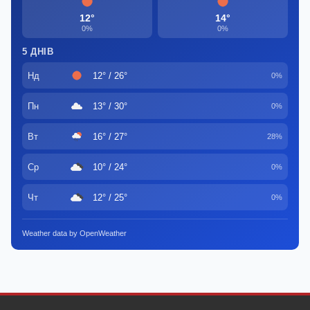
12°
14°
0%
0%
5 ДНІВ
Нд
12° / 26°
0%
Пн
13° / 30°
0%
Вт
16° / 27°
28%
Ср
10° / 24°
0%
Чт
12° / 25°
0%
Weather data by OpenWeather