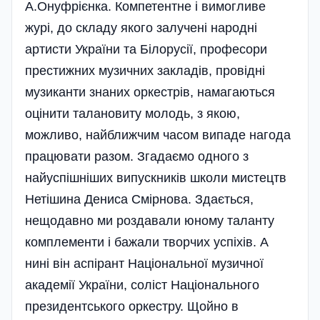
А.Онуфрієнка. Компетентне і вимогливе
журі, до складу якого залучені народні
артисти України та Білорусії, професори
престижних музичних закладів, провідні
музиканти знаних оркестрів, намагаються
оцінити талановиту молодь, з якою,
можливо, найближчим часом випаде нагода
працювати разом. Згадаємо одного з
найуспішніших випускників школи мистецтв
Нетішина Дениса Смірнова. Здається,
нещодавно ми роздавали юному таланту
комплементи і бажали творчих успіхів. А
нині він аспірант Національної музичної
академії України, соліст Національного
президентського оркестру. Щойно в