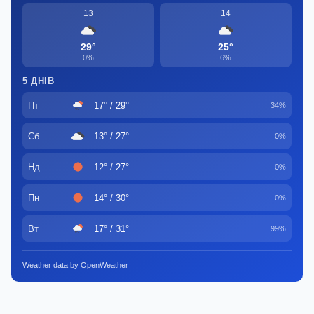
13
14
29°
25°
0%
6%
5 ДНІВ
Пт
17° / 29°
34%
Сб
13° / 27°
0%
Нд
12° / 27°
0%
Пн
14° / 30°
0%
Вт
17° / 31°
99%
Weather data by OpenWeather