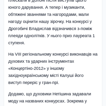
плескали в долоні після виступів цього
юного дарування. А тепер і музиканти,
обтяжені званнями та нагородами, мали
нагоду оцінити нашу зірочку. На конкурсі у
Дрогобичі Владислав відзначився з-поміж
плеяди однолітків. У нього приз лауреата 1
ступеня.
На VIII регіональному конкурсі виконавців на
духових та ударних інструментах
«Концертіно-2012» у іншому
західноукраїнському місті Калуші його
виступ переріс у гран-прі.
Додамо, що духовики Нетішина задавали
моду на названих конкурсах. Зокрема у