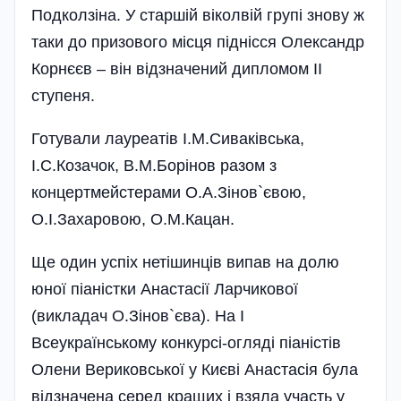
Подколзіна. У старшій віколвій групі знову ж
таки до призового місця піднісся Олександр
Корнєєв – він відзначений дипломом ІІ
ступеня.
Готували лауреатів І.М.Сиваківська,
І.С.Козачок, В.М.Борінов разом з
концертмейстерами О.А.Зінов`євою,
О.І.Захаровою, О.М.Кацан.
Ще один успіх нетішинців випав на долю
юної піаністки Анастасії Ларчикової
(викладач О.Зінов`єва). На І
Всеукраїнському конкурсі-огляді піаністів
Олени Вериковської у Києві Анастасія була
відзначена серед кращих і взяла участь у