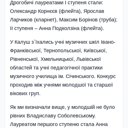
Дрогобичі лауреатами І ступеня стали:
Олександр Корнєєв (флейта), Ярослав
Ларчиков (кларнет), Максим Борінов (труба);
ІІ ступеня – Анна Подколзіна (флейта).
У Калуш з`їхались учні музичних шкіл Івано-
Франківської, Тернопольської, Київської,
Рівненської, Хмельницької, Львівської
областей та учні педагогічної практики
музичного училища ім. Січинського. Конкурс
проходив між учнями молодшої та старшої
вікових груп.
Як ми визначали вище, у молодшій не було
рівних Владиславу Соболевському.
Лауреатом першого ступеню стала Анна