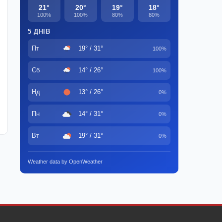
21°
20°
19°
18°
100%
100%
80%
80%
5 ДНІВ
Пт
19° / 31°
100%
Сб
14° / 26°
100%
Нд
13° / 26°
0%
Пн
14° / 31°
0%
Вт
19° / 31°
0%
Weather data by OpenWeather