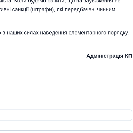
міста. Коли будемо бачити, що на зауваження не
ивні санкції (штрафи), які передбачені чинним
о в наших силах наведення елементарного порядку.
Адміністрація КП