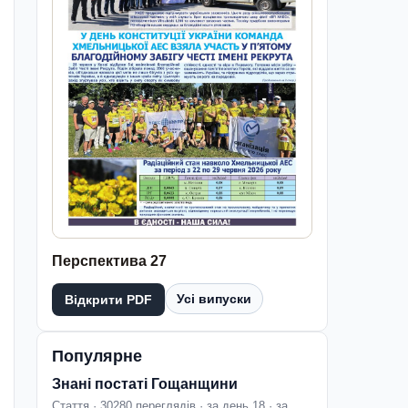
Перспектива 27
Усі випуски
Відкрити PDF
Популярне
Знані постаті Гощанщини
Стаття · 30280 переглядів · за день 18 · за