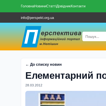
Головна
Новини
Статті
Довідник
Контакти
info@perspekt.org.ua
← До списку новин
Елементарний по
28.03.2012