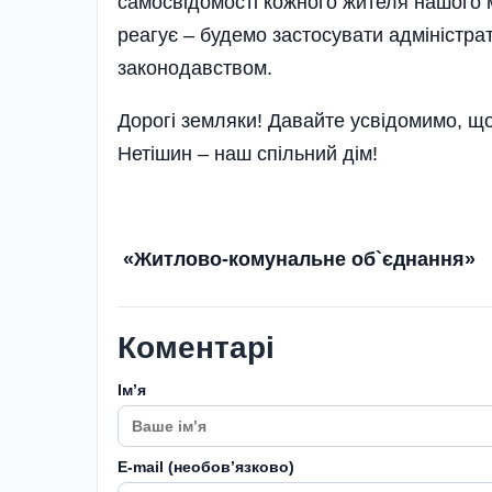
самосвідомості кожного жителя нашого 
реагує – будемо застосувати адміністрат
законодавством.
Дорогі земляки! Давайте усвідомимо, щ
Нетішин – наш спільний дім!
«Житлово-комунальне об`єднання»
Коментарі
Імʼя
E-mail (необовʼязково)