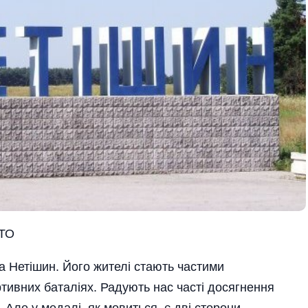
ТО
за Нетішин. Його жителі стають частими
тивних баталіях. Радують нас часті досягнення
 Але у медалі, як мовиться, є дві сторони.