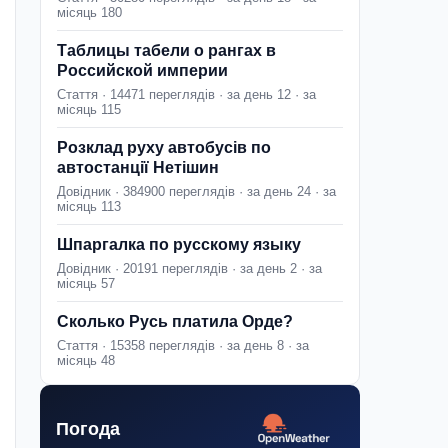
місяць 180
Таблицы табели о рангах в
Российской империи
Стаття · 14471 переглядів · за день 12 · за
місяць 115
Розклад руху автобусів по
автостанції Нетішин
Довідник · 384900 переглядів · за день 24 · за
місяць 113
Шпаргалка по русскому языку
Довідник · 20191 переглядів · за день 2 · за
місяць 57
Сколько Русь платила Орде?
Стаття · 15358 переглядів · за день 8 · за
місяць 48
Погода