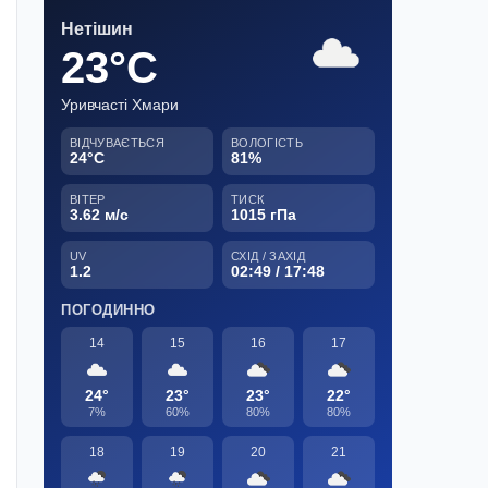
Нетішин
23°C
Уривчасті Хмари
ВІДЧУВАЄТЬСЯ
ВОЛОГІСТЬ
24°C
81%
ВІТЕР
ТИСК
3.62 м/с
1015 гПа
UV
СХІД / ЗАХІД
1.2
02:49 / 17:48
ПОГОДИННО
14
15
16
17
24°
23°
23°
22°
7%
60%
80%
80%
18
19
20
21