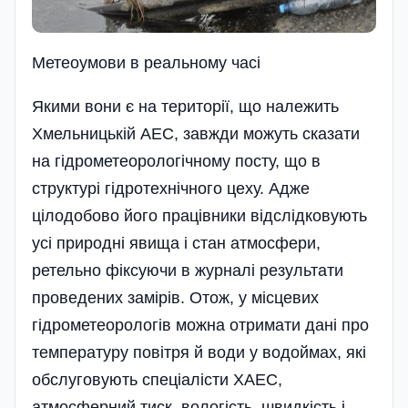
Метеоумови в реальному часi
Якими вони є на території, що належить
Хмельницькій АЕС, завжди можут­ь сказати
на гідрометеорологічному посту, що в
структурі гідротехнічного цеху. Адже
цілодобово його працівники від­слідковують
усі природні явища і стан атмосфери,
ретельно фіксуючи в журналі результати
прове­дених замірів. Отож, у місцевих
гідрометеорологів можна отримати дані про
температуру повітря й води у водоймах, які
об­слуговують спеціалісти ХАЕС,
атмосферний тиск, вологість, швидкість і