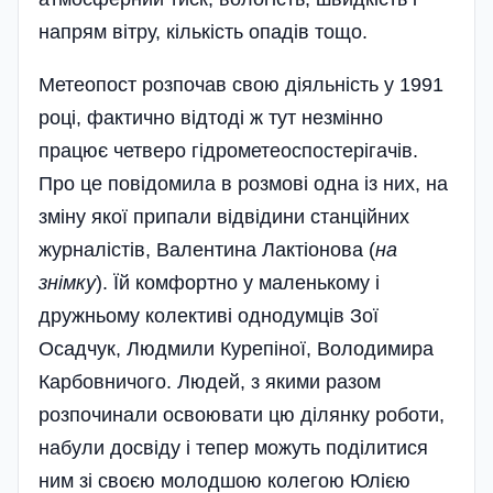
напрям вітру, кількість опадів тощо.
Метеопост розпочав свою діяльність у 1991
році, фактично відтоді ж тут незмінно
працює четверо гідрометеоспостерігачів.
Про це повідомила в розмові одна із них, на
зміну якої припали відвідини станційних
журналістів, Валентина Лактіонова (
на
знімку
). Їй комфортно у маленькому і
дружньому колективі однодумців Зої
Осадчук, Людмили Курепіної, Володимира
Карбовничого. Людей, з якими разом
розпочинали освоювати цю ділянку роботи,
набули досвіду і тепер можуть поділитися
ним зі своєю молодшою колегою Юлією