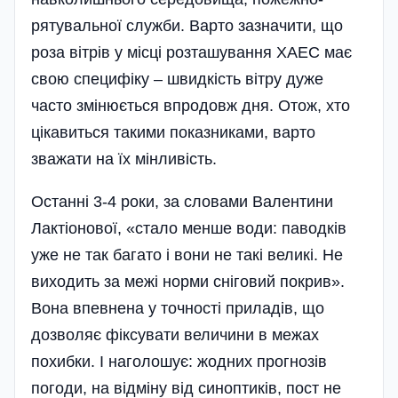
рятувальн­ої служби. Варто за­значити, що
роза вітрів у місці розташування ХАЕС має
свою специфіку – швидкість вітру дуже
часто змінюється впродовж дня. Отож, хто
цікавиться такими показниками, варто
зважати на їх мінливість.
Останні 3-4 роки, за словами Валентини
Лактіонової, «стало менше води: паводків
уже не так багато і вони не такі великі. Не
виходить за межі норми сніговий покрив».
Вона впевнена у точності приладів, що
дозволяє фіксувати величини в межах
похибки. І наголошує: жодних прогнозів
погоди, на відміну від синоптиків, пост не