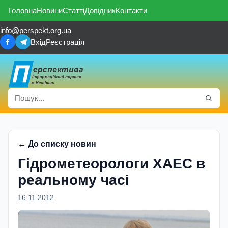
Головна
Новини
Статті
Довідник
Контакти
info@perspekt.org.ua
Вхід
Реєстрація
← До списку новин
Гідрометеорологи ХАЕС в
реальному часі
16.11.2012