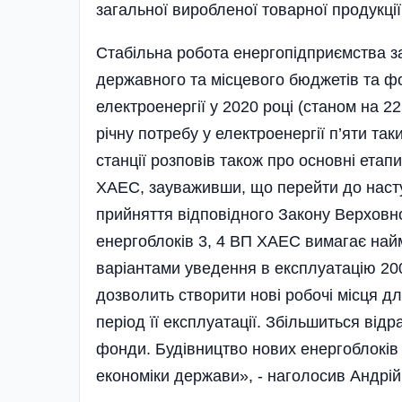
загальної виробленої товарної продукції
Стабільна робота енергопідприємства з
державного та місцевого бюджетів та фо
електроенергії у 2020 році (станом на 2
річну потребу у електроенергії п’яти та
станції розповів також про основні ета
ХАЕС, зауваживши, що перейти до насту
прийняття відповідного Закону Верхов
енергоблоків 3, 4 ВП ХАЕС вимагає найм
варіантами уведення в експлуатацію 20
дозволить створити нові робочі місця дл
період її експлуатації. Збільшиться відр
фонди. Будівництво нових енергоблокі
економіки держави», - наголосив Андрій