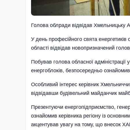
Голова облради відвідав Хмельницьку 
У день професійного свята енергетиків 
області відвідав новопризначений голо
Побував голова обласної адміністрації 
енергоблоків, безпосередньо ознайоми
Особливий інтерес керівник Хмельничч
відвідавши будівельний майданчик майбу
Презентуючи енергопідприємство, гене
ознайомив керівника регіону із основн
акцентував увагу на тому, що внесок ХА