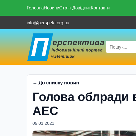
Головна
Новини
Статті
Довідник
Контакти
info@perspekt.org.ua
← До списку новин
Голова облради 
АЕС
05.01.2021