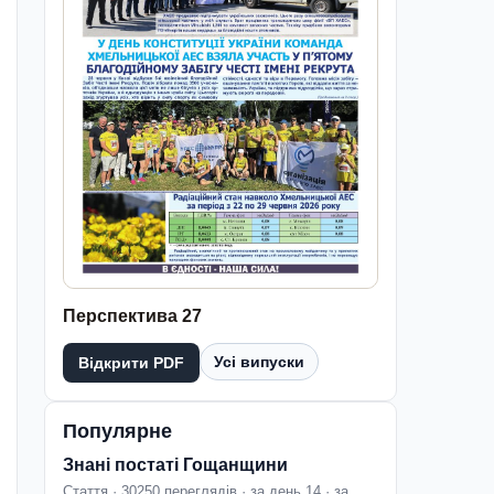
Перспектива 27
Усі випуски
Відкрити PDF
Популярне
Знані постаті Гощанщини
Стаття · 30250 переглядів · за день 14 · за