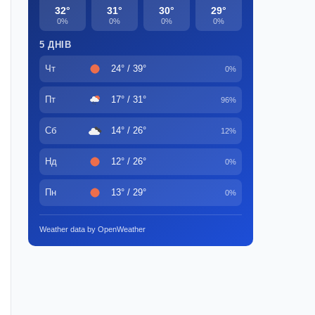
32°
31°
30°
29°
0%
0%
0%
0%
5 ДНІВ
Чт
24° / 39°
0%
Пт
17° / 31°
96%
Сб
14° / 26°
12%
Нд
12° / 26°
0%
Пн
13° / 29°
0%
Weather data by OpenWeather