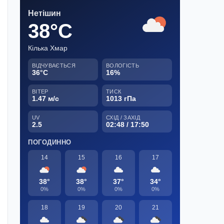
Нетішин
38°C
Кілька Хмар
ВІДЧУВАЄТЬСЯ
ВОЛОГІСТЬ
36°C
16%
ВІТЕР
ТИСК
1.47 м/с
1013 гПа
UV
СХІД / ЗАХІД
2.5
02:48 / 17:50
ПОГОДИННО
14
15
16
17
38°
38°
37°
34°
0%
0%
0%
0%
18
19
20
21