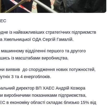
АЕС
одне із найважливіших стратегічних підприємств
ва Хмельницької ОДА Сергій Гамалій.
у машинному відділенні першого та другого
вшись із масштабами виробництва.
ини виявив до спорудження нових потужностей,
тніх 3 та 4 енергоблоків.
ральний директор ВП ХАЕС Андрій Козюра
ими виробничими показниками підприємства,
ЕС в економіку області складає близько 15% від