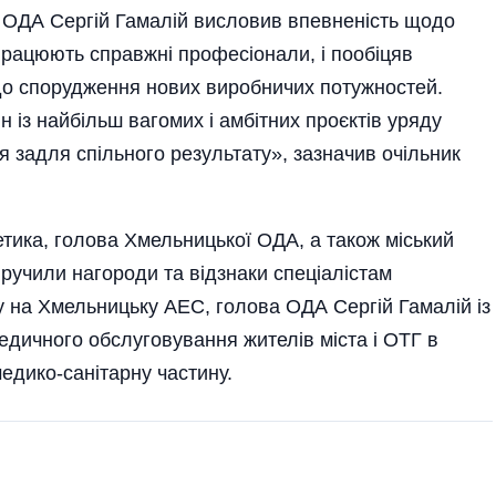
 ОДА Сергій Гамалій висловив впевненість щодо
працюють справжні професіонали, і пообіцяв
до спорудження нових виробничих потужностей.
 із найбільш вагомих і амбітних проєктів уряду
я задля спільного результату», зазначив очільник
тика, голова Хмельницької ОДА, а також міський
учили нагороди та відзнаки спеціалістам
у на Хмельницьку АЕС, голова ОДА Сергій Гамалій із
едичного обслуговування жителів міста і ОТГ в
медико-санітарну частину.