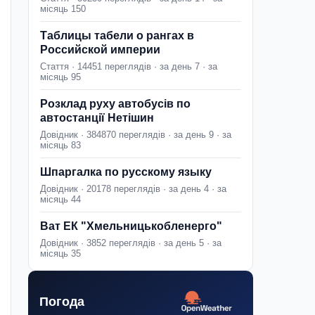
місяць 150
Таблицы табели о рангах в
Российской империи
Стаття · 14451 переглядів · за день 7 · за
місяць 95
Розклад руху автобусів по
автостанції Нетішин
Довідник · 384870 переглядів · за день 9 · за
місяць 83
Шпаргалка по русскому языку
Довідник · 20178 переглядів · за день 4 · за
місяць 44
Ват ЕК "Хмельницькобленерго"
Довідник · 3852 переглядів · за день 5 · за
місяць 35
Погода