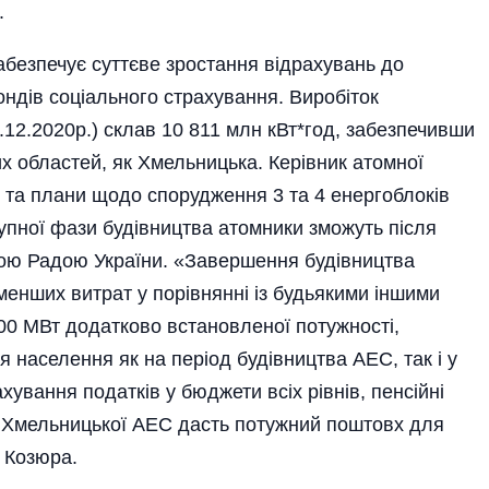
.
абезпечує суттєве зростання відрахувань до
ндів соціального страхування. Виробіток
2.12.2020р.) склав 10 811 млн кВт*год, забезпечивши
ких областей, як Хмельницька. Керівник атомної
пи та плани щодо спорудження 3 та 4 енергоблоків
пної фази будівництва атомники зможуть після
ною Радою України. «Завершення будівництва
енших витрат у порівнянні із будьякими іншими
00 МВт додатково встановленої потужності,
я населення як на період будівництва АЕС, так і у
ахування податків у бюджети всіх рівнів, пенсійні
в Хмельницької АЕС дасть потужний поштовх для
 Козюра.