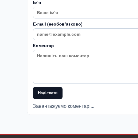
Імʼя
E-mail (необовʼязково)
Коментар
Надіслати
Завантажуємо коментарі...