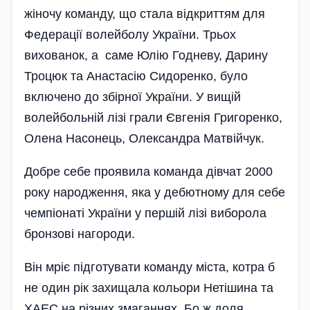
жіночу команду, що стала відкриттям для
Федерації волейболу України. Трьох
вихованок, а саме Юлію Годневу, Дарину
Троцюк та Анастасію Сидоренко, було
включено до збірної України. У вищій
волейбольній лізі грали Євгенія Григоренко,
Олена Насонець, Олександра Матвійчук.
Добре себе проявила команда дівчат 2000
року народження, яка у дебютному для себе
чемпіонаті України у першій лізі виборола
бронзові нагороди.
Він мріє підготувати команду міста, котра б
не один рік захищала кольори Нетішина та
ХАЕС на різних змаганнях. Бо ж доля