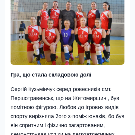
Гра, що стала складовою долі
Сергій Кузьмінчук серед ровесників смт.
Першотравенськ, що на Житомирщині, був
помітною фігурою. Любов до ігрових видів
спорту вирізняла його з-поміж юнаків, бо був
він спритним і фізично загартованим,
демонстрував успіхи на легкоатлетичних