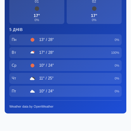
01
02
17°
17°
0%
0%
5 ДНІВ
Пн
13° / 28°
0%
Вт
17° / 28°
100%
Ср
10° / 24°
0%
Чт
11° / 25°
0%
Пт
10° / 24°
0%
Weather data by OpenWeather