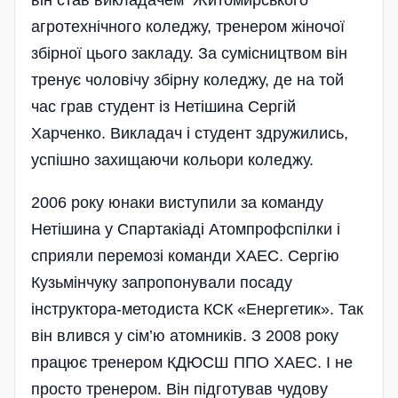
агротехнічного коледжу, тренером жіночої
збірної цього закладу. За сумісництвом він
тренує чоловічу збірну коледжу, де на той
час грав студент із Нетішина Сергій
Харченко. Викладач і студент здружились,
успішно захищаючи кольори коледжу.
2006 року юнаки виступили за команду
Нетішина у Спартакіаді Атомпрофспілки і
сприяли перемозі команди ХАЕС. Сергію
Кузьмінчуку запропонували посаду
інструктора-методиста КСК «Енергетик». Так
він влився у сім’ю атомників. З 2008 року
працює тренером КДЮСШ ППО ХАЕС. І не
просто тренером. Він підготував чудову