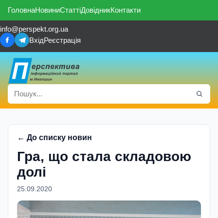
Головна
Новини
Статті
Довідник
Контакти
info@perspekt.org.ua
Вхід
Реєстрація
← До списку новин
Гра, що стала складовою
долі
25.09.2020