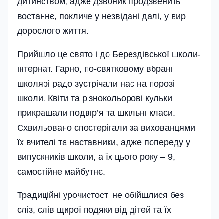
дитинством, адже дзвоник продзвенить
востаннє, покличе у незвідані далі, у вир
дорослого життя.
Прийшло це свято і до Берездівської школи-
інтернат. Гарно, по-святковому вбрані
школярі радо зустрічали нас на порозі
школи. Квіти та різнокольорові кульки
прикрашали подвір’я та шкільні класи.
Схвильовано спостерігали за вихованцями
їх вчителі та наставники, адже попереду у
випускників школи, а їх цього року – 9,
самостійне майбутнє.
Традиційні урочистості не обійшлися без
сліз, слів щирої подяки від дітей та їх