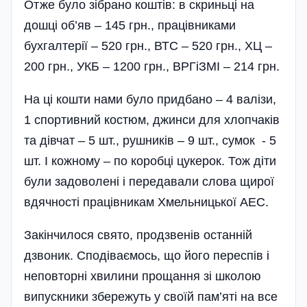
Отже було зібрано коштів: в скриньці на
дошці об’яв – 145 грн., праці­в­ни­ками
бухгалтерії – 520 грн., ВТС – 520 грн., ХЦ –
200 грн., УКБ – 1200 грн., ВРГіЗМІ – 214 грн.
На ці кошти нами було придбано – 4 валізи,
1 спортивний костюм, джинси для хлопчаків
та дівчат – 5 шт., рушників – 9 шт., сумок - 5
шт. І кожному – по коробці цукерок. Тож діти
були задоволені і передавали слова щирої
вдячності працівникам Хмельницької АЕС.
Закінчилося свято, про­дзве­нів останній
дзвоник. Сподіваємось, що його переспів і
неповторні хвилини прощання зі школою
випускники збережуть у своїй пам’яті на все