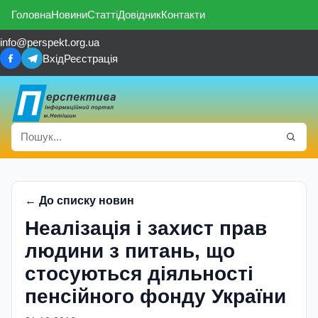
Головна
Новини
Статті
Довідник
Контакти
info@perspekt.org.ua
Вхід
Реєстрація
← До списку новин
Hеалізація і захист прав
людини з питань, що
стосуються діяльності
пенсійного фонду України