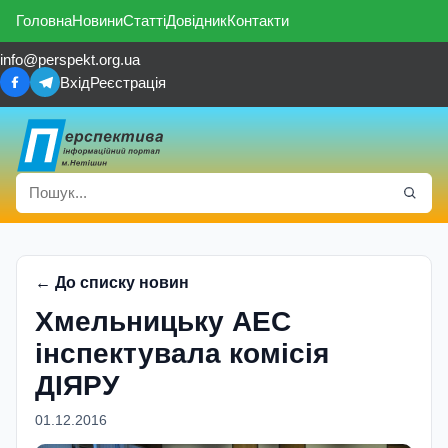
Головна
Новини
Статті
Довідник
Контакти
info@perspekt.org.ua
Вхід
Реєстрація
← До списку новин
Хмельницьку АЕС
інспектувала комісія
ДІЯРУ
01.12.2016