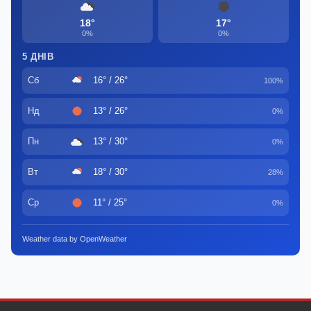
18°
17°
0%
0%
5 ДНІВ
Сб
16° / 26°
100%
Нд
13° / 26°
0%
Пн
13° / 30°
0%
Вт
18° / 30°
28%
Ср
11° / 25°
0%
Weather data by OpenWeather