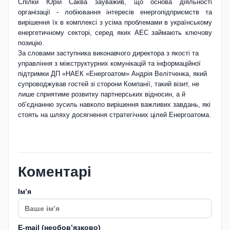
Спілки Юрій Саква зауважив, що основа діяльності
організації - лобіювання інтересів енергопідприємств та
вирішення їх в комплексі з усі­ма проблемами в українському
енергетичному секторі, серед яких АЕС займають ключову
позицію.
За словами заступника виконавчого директора з якості та
управління з міжструктурних комунікацій та інформаційної
підтримки ДП «НАЕК «Енергоатом» Андрія Велітченка, який
супроводжував гостей зі сторони Компанії, такий візит, не
лише сприятиме розвитку партнерських відносин, а й
об’єднанню зусиль навколо вирішення важливих завдань, які
стоять на шляху досягнення стратегічних цілей Енергоатома.
Коментарі
Імʼя
E-mail (необовʼязково)