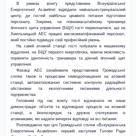
В рамках візиту представники Всеукраїнської
Енергетичної Асамблеї відвідали навчально-тренувальний
центр, де гостей найбільш цікавило питання підготовки
персоналу. Зокрема, на повномасштабному тренажері
блочного щита управління (БЩУ) гості переконалися, що на
Хмельницькій АЕС працює висококваліфікований персонал,
який постійно підвищує свій професійний рівень.
На самій атомній станції гості побували в машинному
відділенні, на БЩУ першого енергоблока, маючи можливість
порівняти ідентичність тренажера та діючий блочний щит
управління.
Фахівці АЕС ознайомили представників Громадської
спілки також із процесами хімводо­очищення на атомній
станції, автоматизованою системою контролю радіаційної
обстановки та екологічними питаннями діяльності
підприємства.
Головним під час візиту гості відзначили не лише
демонстрацію об’єктів та відповідних процесів на атомній
станції, а безпосереднє та дружнє спілкування із
атомниками, які надали вичерпні відповіді на всі питання.
Розповідаючи про цілі Громадської спілки «Всеукраїнська
Енергетична Асамблея» перший заступник Голови Ради