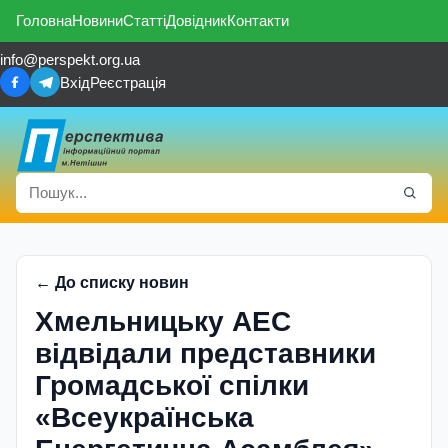
Головна
Новини
Статті
Довідник
Контакти
info@perspekt.org.ua
Вхід
Реєстрація
← До списку новин
Хмельницьку АЕС
відвідали представники
Громадської спілки
«Всеукраїнська