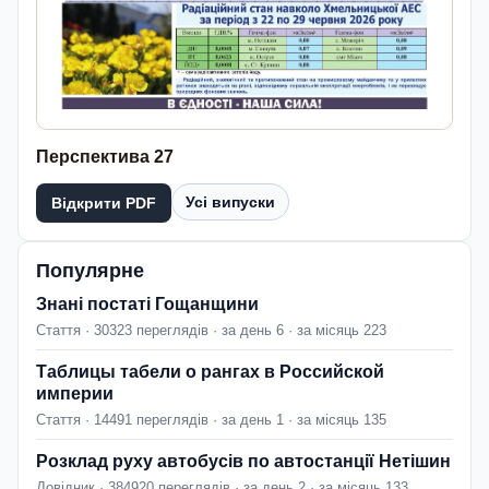
Перспектива 27
Усі випуски
Відкрити PDF
Популярне
Знані постаті Гощанщини
Стаття · 30323 переглядів · за день 6 · за місяць 223
Таблицы табели о рангах в Российской
империи
Стаття · 14491 переглядів · за день 1 · за місяць 135
Розклад руху автобусів по автостанції Нетішин
Довідник · 384920 переглядів · за день 2 · за місяць 133