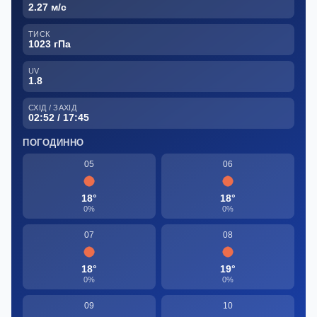
2.27 м/с
ТИСК
1023 гПа
UV
1.8
СХІД / ЗАХІД
02:52 / 17:45
ПОГОДИННО
05
06
18°
18°
0%
0%
07
08
18°
19°
0%
0%
09
10