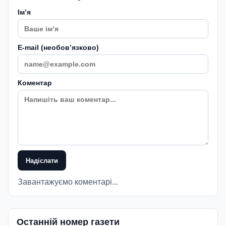
Імʼя
E-mail (необовʼязково)
Коментар
Надіслати
Завантажуємо коментарі...
Останній номер газети