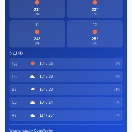
21°
22°
0%
0%
11
12
24°
25°
0%
0%
5 ДНІВ
Нд
13° / 26°
0%
Пн
13° / 29°
0%
Вт
16° / 28°
51%
Ср
10° / 24°
0%
Чт
11° / 25°
0%
Weather data by OpenWeather