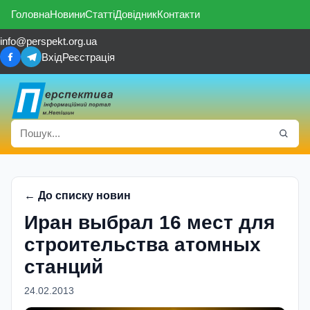
Головна
Новини
Статті
Довідник
Контакти
info@perspekt.org.ua
Вхід
Реєстрація
← До списку новин
Иран выбрал 16 мест для
строительства атомных
станций
24.02.2013