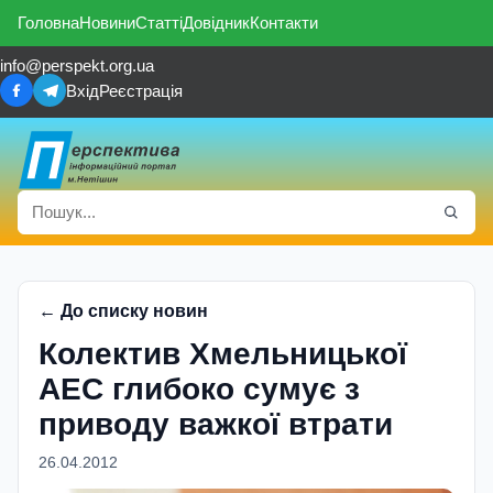
Головна
Новини
Статті
Довідник
Контакти
info@perspekt.org.ua
Вхід
Реєстрація
← До списку новин
Колектив Хмельницької
АЕС глибоко сумує з
приводу важкої втрати
26.04.2012