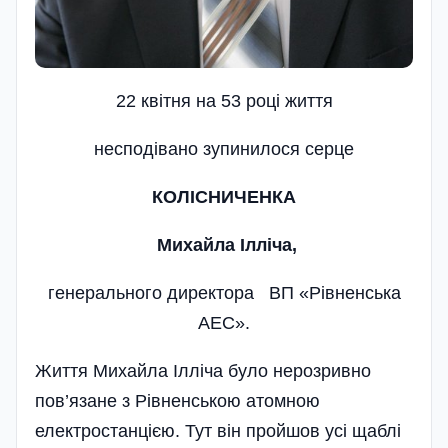
22 квітня на 53 році життя
несподівано зупинилося серце
КОЛІСНИЧЕНКА
Михайла Ілліча,
генерального директора ВП «Рівненська
АЕС».
Життя Михайла Ілліча було нерозривно
пов’язане з Рівненською атомною
електростанцією. Тут він пройшов усі щаблі