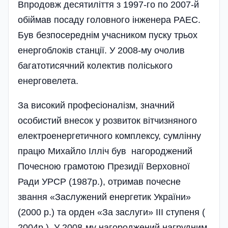
Впродовж десятиліття з 1997-го по 2007-й
обіймав посаду головного інженера РАЕС.
Був безпосереднім учасником пуску трьох
енергоблоків станції. У 2008-му очолив
багатотисячний колектив поліського
енерговелета.
За високий професіоналізм, значний
особистий внесок у розвиток вітчизняного
електроенергетичного комплексу, сумлінну
працю Михайло Ілліч був нагороджений
Почесною грамотою Президії Верховної
Ради УРСР (1987р.), отримав почесне
звання «Заслужений енергетик України»
(2000 р.) та орден «За заслуги» ІІІ ступеня (
2004р.). У 2008-му нагороджений нагрудним