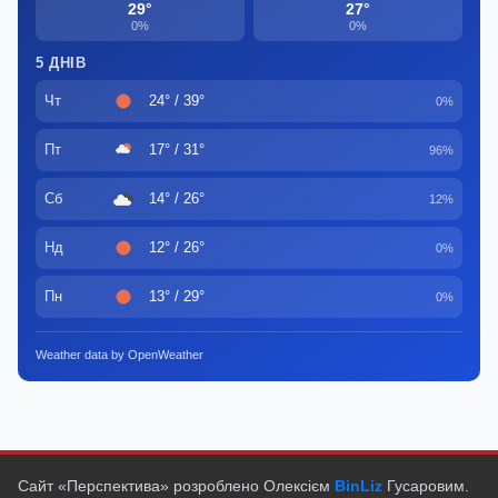
29°
27°
0%
0%
5 ДНІВ
Чт
24° / 39°
0%
Пт
17° / 31°
96%
Сб
14° / 26°
12%
Нд
12° / 26°
0%
Пн
13° / 29°
0%
Weather data by OpenWeather
Сайт «Перспектива» розроблено Олексієм
BinLiz
Гусаровим.