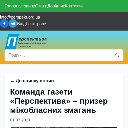
Головна
Новини
Статті
Довідник
Контакти
info@perspekt.org.ua
Вхід
Реєстрація
← До списку новин
Команда газети
«Перспектива» – призер
міжобласних змагань
01.07.2021