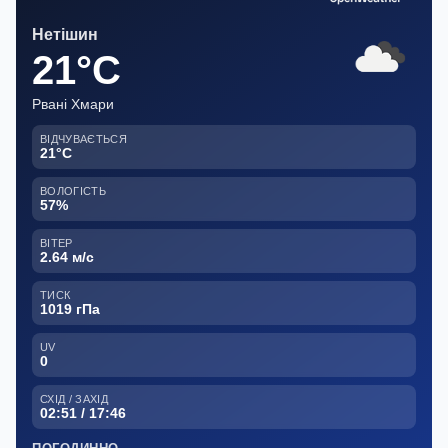
Нетішин
21°C
Рвані Хмари
ВІДЧУВАЄТЬСЯ
21°C
ВОЛОГІСТЬ
57%
ВІТЕР
2.64 м/с
ТИСК
1019 гПа
UV
0
СХІД / ЗАХІД
02:51 / 17:46