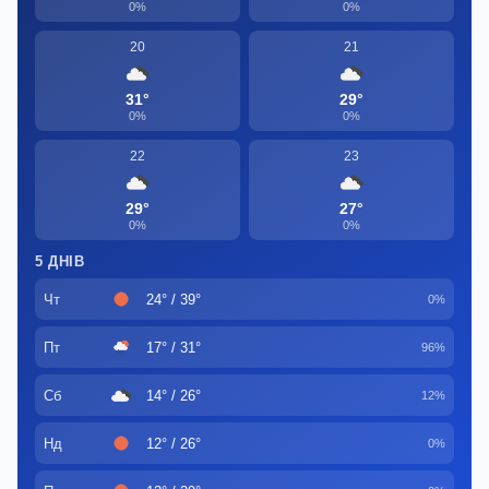
0%
0%
20
21
31°
29°
0%
0%
22
23
29°
27°
0%
0%
5 ДНІВ
Чт
24° / 39°
0%
Пт
17° / 31°
96%
Сб
14° / 26°
12%
Нд
12° / 26°
0%