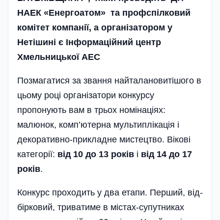
НАЕК «Енергоатом» та профспілковий
комітет компанії, а органі­затором у
Нетішині є Інформаційний центр
Хмельницької АЕС
Позмагатися за звання найталановитішого в
цьому році організатори конкурсу
пропонують вам в трьох номінаціях:
малюно­к, комп’ю­терна мультиплікація і
декоративно-прикладне мистецтво. Вікові
категорії:
від 10 до 13 років
і
від 14 до 17
років
.
Конкурс проходить у два етапи. Перший, від­
бірковий, триватиме в містах-супутниках