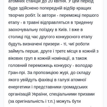
атомних станцій до 20 квітня. У цей період
буде здійснено попередній відбір кращих
творчих робіт. Їх автори - переможці першого
етапу - в травні відправляться в триденну
заохочувальну поїздку в Київ. І вже в
столиці під час другого конкурсного етапу
будуть визначені призери - ті, чиї роботи
займуть перше, друге і третє місця в кожній з
вікових груп в кожній номінації, а також
головний переможець конкурсу - володар
Гран-прі. За пропозицією журі, до складу
якого увійдуть фахівці в галузі атомної
енергетики і представники громадських
організацій України, спеціальними призами
(за оригіналь­ність і т.п.) можуть бути