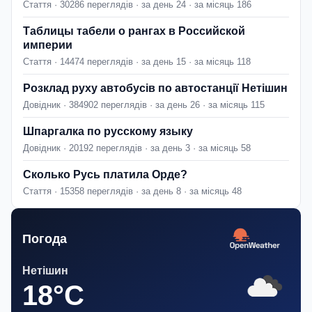
Стаття · 30286 переглядів · за день 24 · за місяць 186
Таблицы табели о рангах в Российской
империи
Стаття · 14474 переглядів · за день 15 · за місяць 118
Розклад руху автобусів по автостанції Нетішин
Довідник · 384902 переглядів · за день 26 · за місяць 115
Шпаргалка по русскому языку
Довідник · 20192 переглядів · за день 3 · за місяць 58
Сколько Русь платила Орде?
Стаття · 15358 переглядів · за день 8 · за місяць 48
Погода
Нетішин
18°C