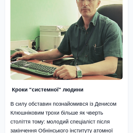
Кроки "системної" людини
В силу обставин познайомився із Денисом
Клюшніковим трохи більше як чверть
століття тому: молодий спеціаліст після
закінчення Обнінського інституту атомної