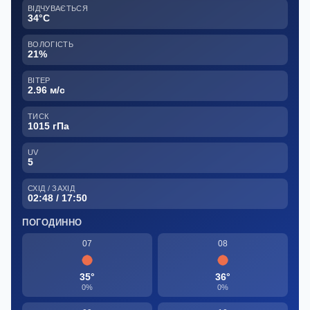
ВІДЧУВАЄТЬСЯ
34°C
ВОЛОГІСТЬ
21%
ВІТЕР
2.96 м/с
ТИСК
1015 гПа
UV
5
СХІД / ЗАХІД
02:48 / 17:50
ПОГОДИННО
07
08
35°
36°
0%
0%