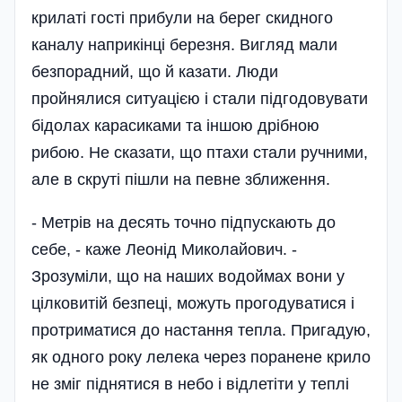
крилаті гості прибули на берег скидного
каналу наприкінці березня. Вигляд мали
безпорадний, що й казати. Люди
пройнялися ситуацією і стали підгодовувати
бідолах карасиками та іншою дрібною
рибою. Не сказати, що птахи стали ручними,
але в скруті пішли на певне зближення.
- Метрів на десять точно підпускають до
себе, - каже Леонід Миколайович. -
Зрозуміли, що на наших водоймах вони у
цілковитій безпеці, можуть прогодуватися і
протриматися до настання тепла. Пригадую,
як одного року лелека через поранене крило
не зміг піднятися в небо і відлетіти у теплі