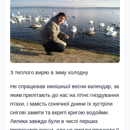
З теплого вирію в зиму холодну
Не спрацював нинішньої весни календар, за
яким прилітають до нас на літнє гніздування
птахи, і замість сонячної днини їх зустріли
снігові замети та вкриті кригою водойми.
Лелеки завжди були в числі перших
провісників весни, але не змогли принести її