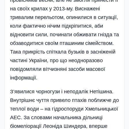
на своїх крилах у 2013-му. Виснажені
тривалим перельотом, опинилися в ситуації,
коли фактично нічим підкріпитися, аби
відновити сили, починати обживати гнізда та
обзаводитися своїм пташиним сімейством.
Така прикрість спіткала бузьків в засніженій
частині України, про що неодноразово
повідомляли вітчизняні засоби масової
інформації.
З’явилися чорногузи і неподалік Нетішина.
Внут­рішнє чуття привело птахів поближче до
теплої води – на гідроспоруди Хмельницької
АЕС. За словами начальника дільниці
біомеліорації Леоніда Шиндера, вперше