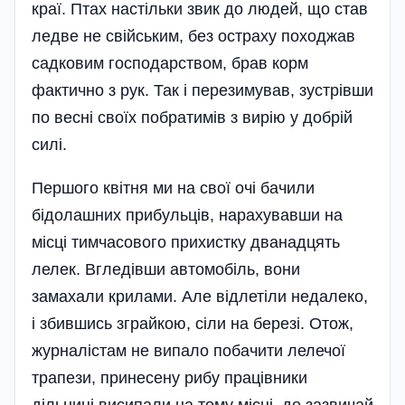
краї. Птах настільки звик до людей, що став
ледве не свійським, без остраху походжав
садковим господарством, брав корм
фактично з рук. Так і перезимував, зустрівши
по весні своїх побратимів з вирію у добрій
силі.
Першого квітня ми на свої очі бачили
бідолашних прибульців, нарахувавши на
місці тимчасового прихистку дванадцять
лелек. Вгледівши автомобіль, вони
замахали крилами. Але відлетіли недалеко,
і збившись зграйкою, сіли на березі. Отож,
журналістам не випало побачити лелечої
трапези, принесену рибу працівники
дільниці висипали на тому місці, де за­звичай