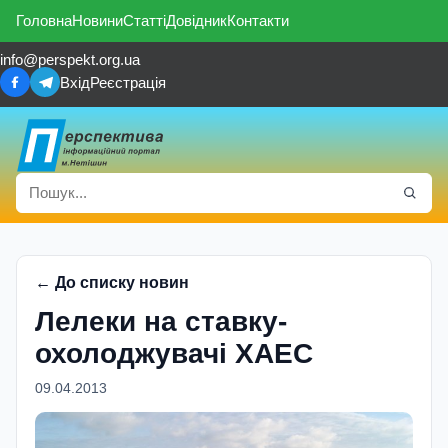
Головна
Новини
Статті
Довідник
Контакти
info@perspekt.org.ua
Вхід
Реєстрація
← До списку новин
Лелеки на ставку-
охолоджувачі ХАЕС
09.04.2013