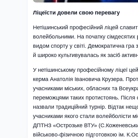
Ліцеїсти довели свою перевагу
Нетішинський професійний ліцей слави
волейбольними. На початку сімдесятих 
видом спорту у світі. Демократична гра
й широко культивувалась як засіб активн
У нетішинському професійному ліцеї цей
керма Анатолія Івановича Крузера. Про
учасниками міських, обласних та Всеук
переможцями таких протистоянь. Після с
назвали традиційний турнір. Відтак нещо
учасниками якого стали волейболісти м
ДПТНЗ «Острозьке ВТУ» (С.Коженевський
військово-фізичною підготовкою ім. К.О