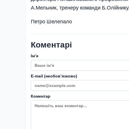
А.Мельник, тренеру команди Б.Олійнику
Петро Шелепало
Коментарі
Імʼя
E-mail (необовʼязково)
Коментар