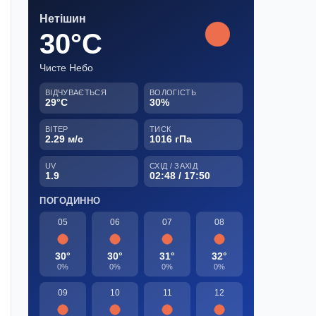
Нетішин
30°C
Чисте Небо
ВІДЧУВАЄТЬСЯ
ВОЛОГІСТЬ
29°C
30%
ВІТЕР
ТИСК
2.29 м/с
1016 гПа
UV
СХІД / ЗАХІД
1.9
02:48 / 17:50
ПОГОДИННО
05
06
07
08
30°
30°
31°
32°
0%
0%
0%
0%
09
10
11
12