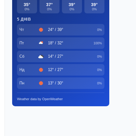
35°
37°
39°
39°
0%
0%
0%
0%
5 ДНІВ
Чт
24° / 39°
0%
Пт
18° / 32°
100%
Сб
14° / 27°
0%
Нд
12° / 27°
0%
Пн
13° / 30°
0%
Weather data by OpenWeather