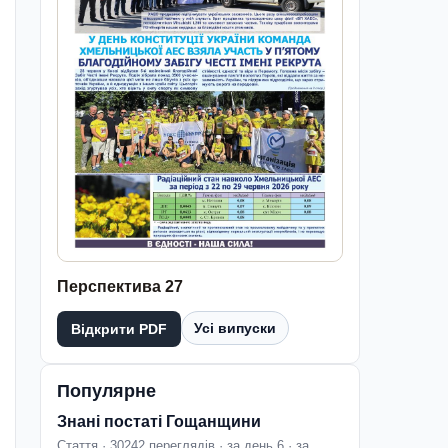
Перспектива 27
Усі випуски
Відкрити PDF
Популярне
Знані постаті Гощанщини
Стаття · 30242 переглядів · за день 6 · за