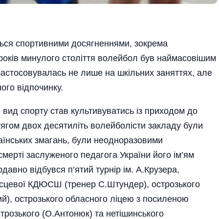
ться спортивними досягненнями, зокрема
років минулого століття волейбол був наймасовішим
 застосовувалась не лише на шкільних заняттях, але
ого відпочинку.
 вид спорту став культивуватись із приходом до
тягом двох десятиліть волейболісти закладу були
раїнських змагань, були неодноразовими
мерті заслуженого педагога України його ім’ям
давно відбувся п’ятий турнір ім. А.Крузера,
ісцевої КДЮСШ (тренер С.Штундер), острозького
), острозького обласного ліцею з посиленою
строзького (О.Антонюк) та нетішинського