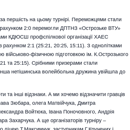
за першість на цьому турнірі. Переможцями стали
 із рахунком 2:0 перемогли ДПТНЗ «Острозьке ВТУ»
стами КДЮСШ профспілкової організації ХАЕС
 рахунком 2:1 (25:21, 20:25, 15:11). З однолітками
ю військово-фізичною підготовкою ім. К.Острозького
:21 та 25:15). Срібними призерами стали
Інша нетішинська волейбольна дружина увійшла до
и та інші відзнаки. А ми хочемо відзначити гравців
ава Зюбара, олега Матвійчука, Дмитра
ександра Войтюка, Івана Поночовного, Андрія
а Захарчука. А ще організаторів турніру –
 ліцею Т.Максимчук, заступникам Г.Кручених і