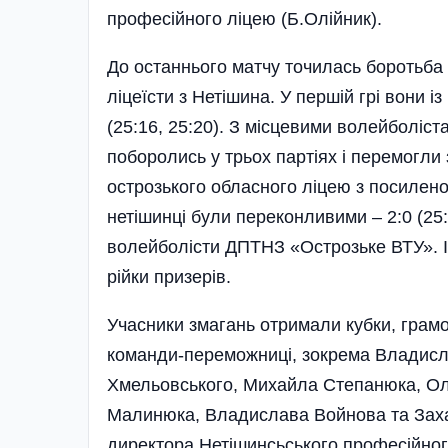
професійного ліцею (Б.Олійник).
До останнього матчу точилась боротьба 
ліцеїсти з Нетішина. У першій грі вони
(25:16, 25:20). З місцевими волейболі
поборолись у трьох партіях і перемогли з
острозького обласного ліцею з посилено
нетішинці були переконливими – 2:0 (25
волейболісти ДПТНЗ «Острозьке ВТУ». 
рійки призерів.
Учасники змагань отримали кубки, грамот
команди-переможниці, зокрема Владисл
Хмельовського, Михайла Степанюка, Ол
Малинюка, Владислава Войнова та Захар
директора Нетішинсьського професійного