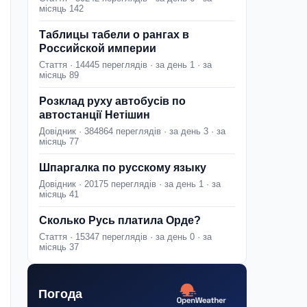
місяць 142
Таблицы табели о рангах в
Российской империи
Стаття · 14445 переглядів · за день 1 · за
місяць 89
Розклад руху автобусів по
автостанції Нетішин
Довідник · 384864 переглядів · за день 3 · за
місяць 77
Шпаргалка по русскому языку
Довідник · 20175 переглядів · за день 1 · за
місяць 41
Сколько Русь платила Орде?
Стаття · 15347 переглядів · за день 0 · за
місяць 37
Погода