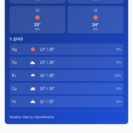
10
11
23°
24°
0%
0%
5 ДНІВ
Нд
13° / 26°
0%
Пн
13° / 29°
0%
Вт
16° / 28°
51%
Ср
10° / 24°
0%
Чт
11° / 25°
0%
Weather data by OpenWeather