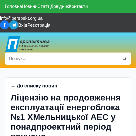
Головна
Новини
Статті
Довідник
Контакти
info@perspekt.org.ua
Вхід
Реєстрація
← До списку новин
Ліцензію на продовження
експлуатації енергоблока
№1 ХМельницької АЕС у
понадпроектний період