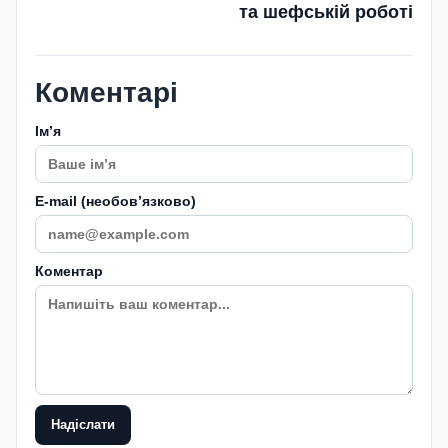
та шефській роботі
Коментарі
Імʼя
E-mail (необовʼязково)
Коментар
Надіслати