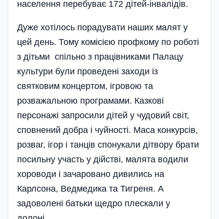
населення перебуває 172 дітей-інвалідів.
Дуже хотілось порадувати наших малят у
цей день. Тому комісією профкому по роботі
з дітьми спільно з працівниками Палацу
культури були проведені заходи із
святковим концертом, ігровою та
розважальною програмами. Казкові
персонажі запросили дітей у чудовий світ,
сповнений добра і чуйності. Маса конкурсів,
розваг, ігор і танців спонукали дітвору брати
посильну участь у дійстві, малята водили
хороводи і зачаровано дивились на
Карлсона, Ведмедика та Тигреня. А
задоволені батьки щедро плескали у
долоні.