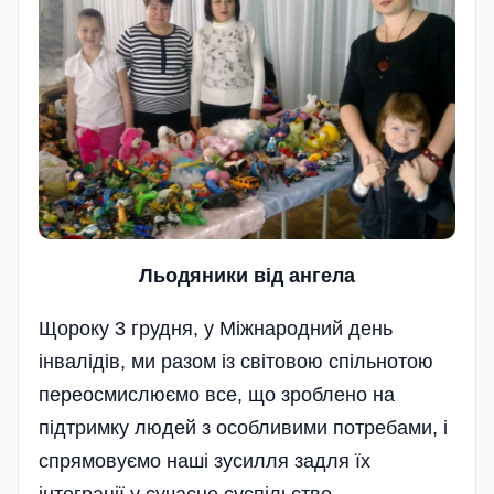
Льодяники від ангела
Щороку 3 грудня, у Міжнародний день
інвалідів, ми разом із світовою спільнотою
переосмислюємо все, що зроблено на
підтримку людей з особливими потребами, і
спрямовуємо наші зусилля задля їх
інтеграції у сучасне су­спільство.