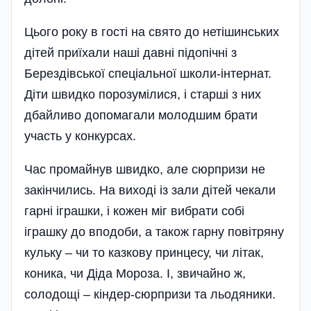
Цього року в гості на свято до нетішинських
дітей приїхали наші давні підопічні з
Берездів­ської спеціальної школи-інтернат.
Діти швидко порозумілися, і старші з них
дбайливо допомагали молодшим брати
участь у конкурсах.
Час промайнув швидко, але сюрпризи не
закінчились. На виході із зали дітей чекали
гарні іграшки, і кожен міг вибрати собі
іграшку до вподоби, а також гарну повітряну
кульку – чи то казкову принцесу, чи літак,
коника, чи Діда Мороза. І, звичайно ж,
солодощі – кіндер-сюрпризи та льодяники.