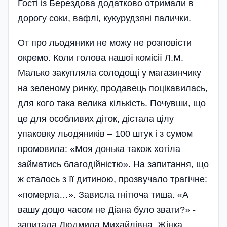
Гості із Берездова додатково отримали в
дорогу соки, вафлі, кукурудзяні палички.
От про льодяники не можу не розповісти
окремо. Коли голова нашої комісії Л.М.
Малько закупляла солодощі у магазинчику
на зеленому ринку, продавець поцікавилась,
для кого така велика кількість. Почувши, що
це для особливих діток, дістала цілу
упаковку льодяників – 100 штук і з сумом
промовила: «Моя донька також хотіла
займатись благодійністю». На запитання­, що
ж сталось з її дитиною, прозвучало трагічне:
«померла…». Зависла гнітюча тиша. «А
вашу доцю часом не Діана було звати?» -
запитала Людмила Михайлівна. Жінка