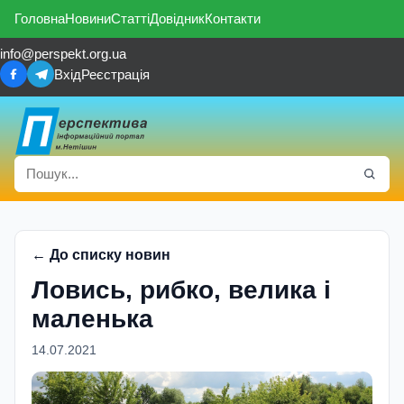
Головна
Новини
Статті
Довідник
Контакти
info@perspekt.org.ua
Вхід
Реєстрація
← До списку новин
Ловись, рибко, велика і
маленька
14.07.2021