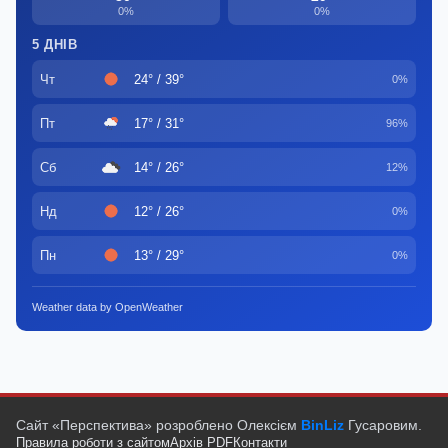
0%
0%
5 ДНІВ
Чт
24° / 39°
0%
Пт
17° / 31°
96%
Сб
14° / 26°
12%
Нд
12° / 26°
0%
Пн
13° / 29°
0%
Weather data by OpenWeather
Сайт «Перспектива» розроблено Олексієм
BinLiz
Гусаровим.
Правила роботи з сайтом
Архів PDF
Контакти