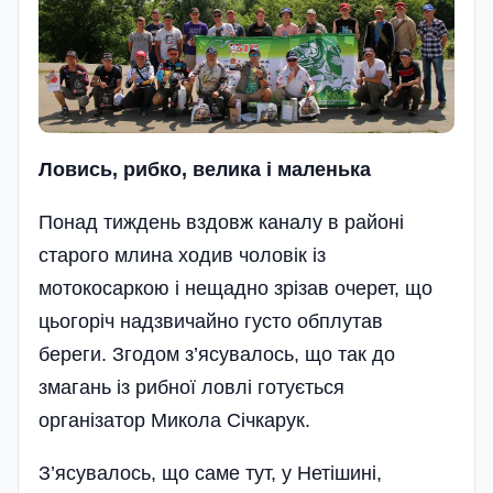
Ловись, рибко, велика і маленька
Понад тиждень вздовж ка­налу в районі
старого млина ходив чоловік із
мотокосаркою і нещадно зрізав очерет, що
цьогоріч надзвичайно густо обплутав
береги. Згодом з’ясувалось, що так до
змагань із рибної ловлі готується
організатор Микола Січкарук.
З’ясувалось, що саме тут, у Нетішині,