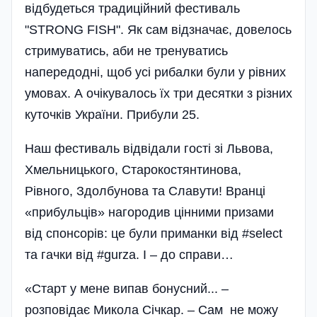
відбудеться традиційний фестиваль
"STRONG FISH". Як сам відзначає, довелось
стримуватись, аби не тренуватись
напередодні, щоб усі рибалки були у рівних
умовах. А очікувалось їх три десятки з різних
куточків України. Прибули 25.
Наш фестиваль відвідали гості зі Львова,
Хмельницького, Старокостянтинова,
Рівного, Здолбунова та Славути! Вранці
«прибульців» нагородив цінними призами
від спонсорів: це були приманки від #select
та гачки від #gurza. І – до справи…
«Старт у мене випав бонусний... –
розповідає Микола Січкар. – Сам не можу