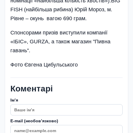
номінації «найбільша кількість хвостів»).BIG
FISH (найбільша рибина) Юрій Мороз, м.
Рівне – окунь вагою 690 грам.
Спонсорами призів виступили компанії
«ІБІС», GURZA, а також магазин "Пивна
гавань".
Фото Євгена Цибульського
Коментарі
Імʼя
E-mail (необовʼязково)