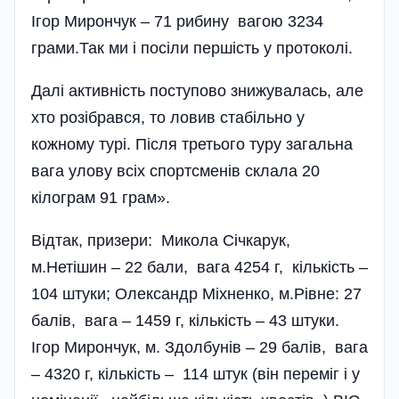
Ігор Мирончук – 71 рибину вагою 3234
грами.Так ми і посіли першість у протоколі.
Далі активність поступово знижувалась, але
хто розібра­вся, то ловив стабільно у
кожному турі. Після третього туру загальна
вага улову всіх спортсменів склала 20
кілограм 91 грам».
Відтак, призери: Микола Січкарук,
м.Нетішин – 22 бали, вага 4254 г, кількість –
104 штуки; Олександр Міхненко, м.Рівне: 27
балів, вага – 1459 г, кількість – 43 штуки.
Ігор Мирончук, м. Здолбунів – 29 балів, вага
– 4320 г, кількість – 114 штук (він переміг і у