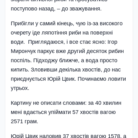
поступово назад, – до зважування.
Прибігли у самий кінець, чую із-за високого
очерету іде ляпотіння риби на поверхні
води. Приглядаюся, і все стає ясно: Ігор
Мирончук паркує вже другий десяток рибин
поспіль. Підходжу ближче, а вода просто
кипить. Зловивши декілька хвостів, до нас
приєднується Юрій Цвик. Починаємо ловити
утрьох.
Картину не описати словами: за 40 хвилин
мені вдається упіймати 57 хвостів вагою
2571 грам.
Юрій Цвик наловив 37 хвостів вагою 1578, а