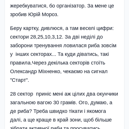
жеребкуватися, бо організатор. За мене це
зробив Юрій Мороз.
Беру картку, дивлюся, а там веселі цифри:
сектори 28,25,10,3,12. За дві неділі до
заборони тренування ловилася риба зовсім
у інших секторах... Та куди діватись, такі
правила.Через декілька секторів стоїть
Олександр Міхненко, чекаємо на сигнал
"Старт".
28 сектор приніс мені аж цілих два окунчики
загальною вагою 30 грамів. Ого, думаю, а
де риба? Треба швидко тікати і якомога
далі, а ще краще в край зони, щоб більше
зібрати активної риби та просуватись