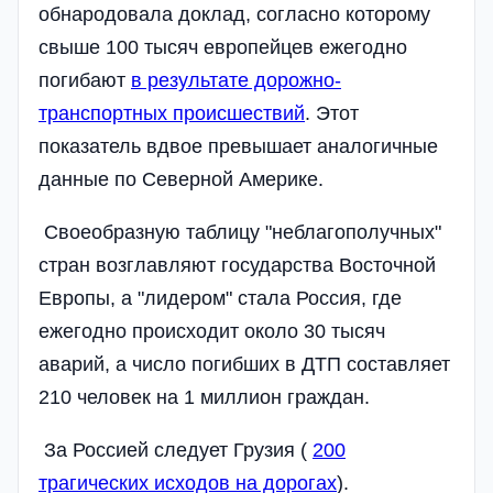
обнародовала доклад, согласно которому
свыше 100 тысяч европейцев ежегодно
погибают
в результате дорожно-
транспортных происшествий
. Этот
показатель вдвое превышает аналогичные
данные по Северной Америке.
Своеобразную таблицу "неблагополучных"
стран возглавляют государства Восточной
Европы, а "лидером" стала Россия, где
ежегодно происходит около 30 тысяч
аварий, а число погибших в ДТП составляет
210 человек на 1 миллион граждан.
За Россией следует Грузия (
200
трагических исходов на дорогах
).