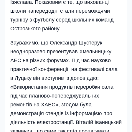
Ізяслава. Показовим є те, що вихованці
школи напередодні стали переможцями
турніру з футбо­лу серед шкільних команд
Острозького району.
Зауважимо, що Олександр Шустерук
неодноразово презентував Хмельницьку
АЕС на різних форумах. Під час науково-
практичної конференції на фестивалі сала
в Луцьку він виступив із допо­віддю:
«Використання продуктів переробки сала
під час планово-попереджувальних
ремонтів на ХАЕС», згодом була
демонстрація стендів із інформацією про
діяльність електростанції. Віталій Іваницький
зазначив, що саме так слід пропагувати