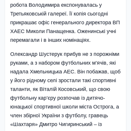
робота Володимира експонувалась у
Третьяковській галереї. Її копія сьогодні
прикрашає офіс генерального директора ВП
ХАЕС Миколи Панащенка. Оженинські учні
перемагали і в інших номінаціях.
Олександр Шустерук прибув не з порожніми
руками, а з набором футбольних м’ячів, які
надала Хмельницька АЕС. Він побажав, щоб
у його рідному селі зростали такі спортивні
таланти, як Віталій Косовський, що свою
футбольну кар’єру розпочав із дитячо-
юнацької спортивної школи міста Острога, а
член збірної України з футболу, гравець
«Шахтаря» Дмитро Чигиринський – із