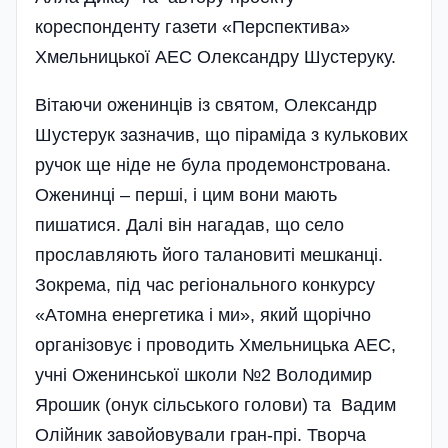
кореспонденту газети «Перспектива»
Хмельницької АЕС Олександру Шустеруку.
Вітаючи оженинців із святом, Олександр
Шустерук зазначив, що піра­міда з кулькових
ручок ще ніде не була продемонстрована.
Оженинці – перші, і цим вони мають
пишатися. Далі він нагадав, що село
прославляють його талановиті мешканці.
Зокрема, під час регіонального конкурсу
«Атомна енергетика і ми», який щорічно
організовує і проводить Хмельницька АЕС,
учні Оженинської школи №2 Володимир
Ярошик (онук сільського голови) та Вадим
Олійник завойовували гран-прі. Творча