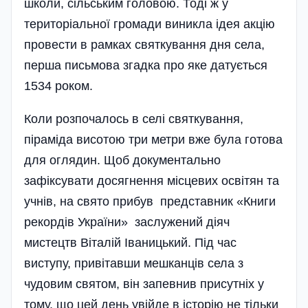
школи, сільським головою. Тоді ж у
територіальної громади виникла ідея акцію
провести в рамках святкування дня села,
перша письмова згадка про яке датується
1534 роком.
Коли розпочалось в селі святкування,
піраміда висотою три метри вже була готова
для оглядин. Щоб документально
зафіксувати досягнення місцевих освітян та
учнів, на свято прибув представник «Книги
рекордів України» заслужений діяч
мистецтв Віталій Іваницький. Під час
виступу, привітавши мешканців села з
чудовим святом, він запевнив присутніх у
тому, що цей день увійде в історію не тільки