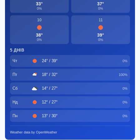
33°
37°
0%
0%
10
11
38°
39°
0%
0%
5 ДНІВ
Чт
24° / 39°
0%
Пт
18° / 32°
100%
Сб
14° / 27°
0%
Нд
12° / 27°
0%
Пн
13° / 30°
0%
Weather data by OpenWeather