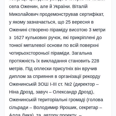
села Оженин, але й України. Віталій
Миколайович продемонстрував сертифікат,
у якому зазначається, що 25 вересня в
Оженині створено піраміду висотою 3 метри
з 1627 кулькових ручок, які прикріплені до
тонкої металевої основи по всій поверхні
чотирьохстороньої піраміди. Загальна
протяжність їх викладання становить 228
метрів. Під оплески присутніх він вручив
диплом за сприяння в організації рекорду
Оженинській ЗОШ І-ІІІ ст. №2 (директор –
Ніна Дрозд, завуч – Олександр Дрозд),
Оженинській територіальні громаді (голова
сільради – Володимир Ярошик, секретар –
Алла Дика) та автору проекту –