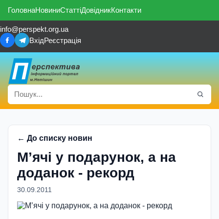
Головна
Новини
Статті
Довідник
Контакти
info@perspekt.org.ua
Вхід
Реєстрація
← До списку новин
М’ячі у подарунок, а на
доданок - рекорд
30.09.2011