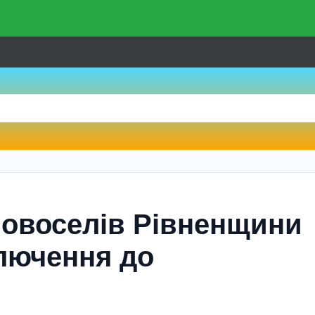
новоселів Рівненщини
лючення до