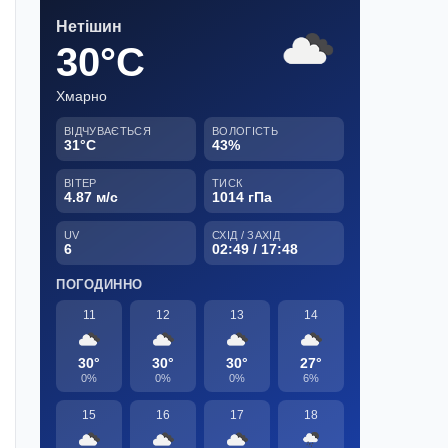
Нетішин
30°C
Хмарно
ВІДЧУВАЄТЬСЯ
ВОЛОГІСТЬ
31°C
43%
ВІТЕР
ТИСК
4.87 м/с
1014 гПа
UV
СХІД / ЗАХІД
6
02:49 / 17:48
ПОГОДИННО
11
12
13
14
30°
30°
30°
27°
0%
0%
0%
6%
15
16
17
18