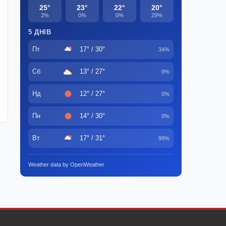
25°
23°
22°
20°
2%
0%
0%
29%
5 ДНІВ
Пт
17° / 30°
34%
Сб
13° / 27°
0%
Нд
12° / 27°
0%
Пн
14° / 30°
0%
Вт
17° / 31°
99%
Weather data by OpenWeather