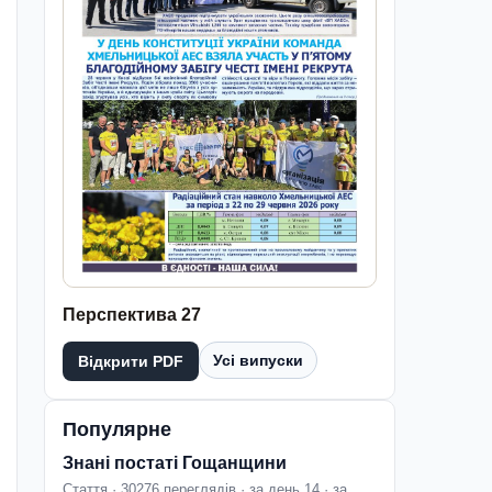
Перспектива 27
Усі випуски
Відкрити PDF
Популярне
Знані постаті Гощанщини
Стаття · 30276 переглядів · за день 14 · за