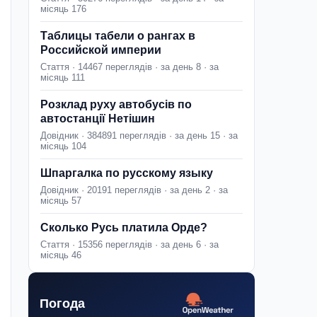
місяць 176
Таблицы табели о рангах в
Российской империи
Стаття · 14467 переглядів · за день 8 · за
місяць 111
Розклад руху автобусів по
автостанції Нетішин
Довідник · 384891 переглядів · за день 15 · за
місяць 104
Шпаргалка по русскому языку
Довідник · 20191 переглядів · за день 2 · за
місяць 57
Сколько Русь платила Орде?
Стаття · 15356 переглядів · за день 6 · за
місяць 46
Погода