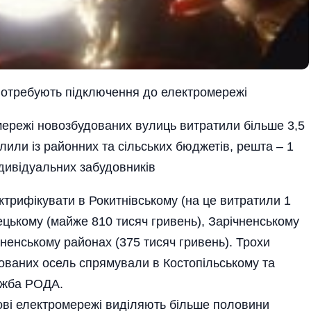
потребують підключення до електромережі
мережі новозбудованих вулиць витратили більше 3,5
ілили із районних та сільських бюджетів, решта – 1
ндивідуальних забудовників
трифікувати в Рокитнівському (на це витратили 1
ецькому (майже 810 тисяч гривень), Зарічненському
ненському районах (375 тисяч гривень). Трохи
ованих осель спрямували в Костопільському та
ужба РОДА.
 нові електромережі виділяють більше половини