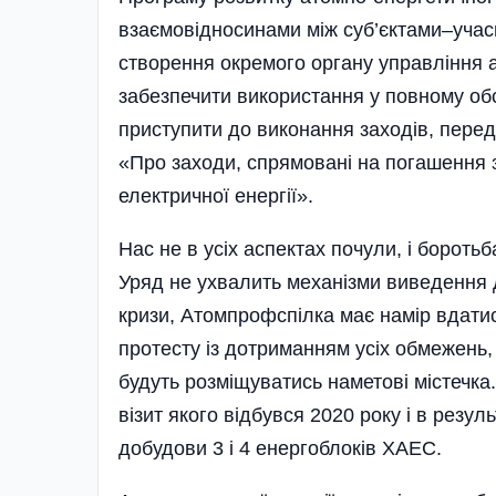
взаємовідносинами між суб’єктами–учас
створення окремого органу управління
забезпечити використання у повному об
приступити до виконання заходів, пере
«Про заходи, спрямовані на погашення 
електричної енергії».
Нас не в усіх аспектах почули, і борот
Уряд не ухвалить механізми виведення
кризи, Атомпрофспілка має намір вдатис
протесту із дотриманням усіх обмежень, 
будуть розміщуватись наметові містечка
візит якого відбувся 2020 року і в резу
добудови 3 і 4 енергоблоків ХАЕС.