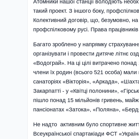
Атомники нашої станції володіють необх
такий проект. З іншого боку, профспілко
Колективний договір, що, безумовно, н
профспілковому русі. Права працівникі
Багато зроблено у напрямку страхуванн
організувати і провести дитяче літнє оз
«Водограй». На ці цілі витрачено понад
члени їх родин (всього 521 особа) мали
санаторіях «Вікторія», «Аркада», «Шахта
Закарпатті - у «Квітці полонини», «Гірськ
пішло понад 15 мільйонів гривень, майж
пансіонатах «Затока», «Поляна», «Бердя
Не надто активним було спортивне життя
Всеукраїнської спартакіади ФСТ «Украї