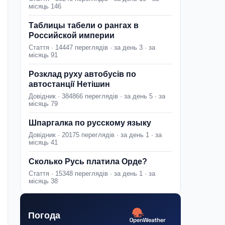
місяць 146
Таблицы табели о рангах в
Российской империи
Стаття · 14447 переглядів · за день 3 · за
місяць 91
Розклад руху автобусів по
автостанції Нетішин
Довідник · 384866 переглядів · за день 5 · за
місяць 79
Шпаргалка по русскому языку
Довідник · 20175 переглядів · за день 1 · за
місяць 41
Сколько Русь платила Орде?
Стаття · 15348 переглядів · за день 1 · за
місяць 38
Погода