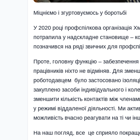
Міцніємо і згуртовуємось у боротьбі
У 2020 році профспілкова організація Х
потрапила у надскладне становище – кор
позначився на ряді звичних для профспі
Проте, головну функцію – забезпечення 
працівників ніхто не відміняв. Для змен
роботодавцем було застосовано ізоляці
закуплено засоби індивідуального і коле
зменшити кількість контактів між членам
у режимі віддаленої діяльності. Ми акт
можливість вчасно реагувати на ті чи ін
На наш погляд, все це сприяло покращен