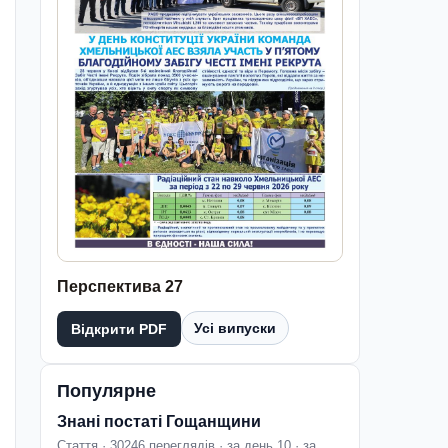
Перспектива 27
Усі випуски
Відкрити PDF
Популярне
Знані постаті Гощанщини
Стаття · 30246 переглядів · за день 10 · за