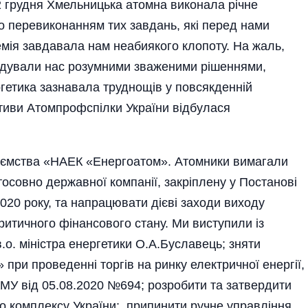
 грудня Хмельницька атомна виконала річне
о перевиконанням тих завдань, які перед нами
мія завдавала нам неабиякого клопоту. На жаль,
радували нас розумними зваженими рішеннями,
гетика зазнавала труднощів у повсякденній
іативи Атомпрофспілки України відбулася
риємства «НАЕК «Енергоатом». Атомники вимагали
тосовно державної компанії, закріплену у Постанові
 2020 року, та напрацювати дієві заходи виходу
ритичного фінансового стану. Ми виступили із
.о. міністра енергетики О.А.Буславець; зняти
ри проведенні торгів на ринку електричної енергії,
МУ від 05.08.2020 №694; розробити та затвердити
о комплексу України; припинити ручне управління