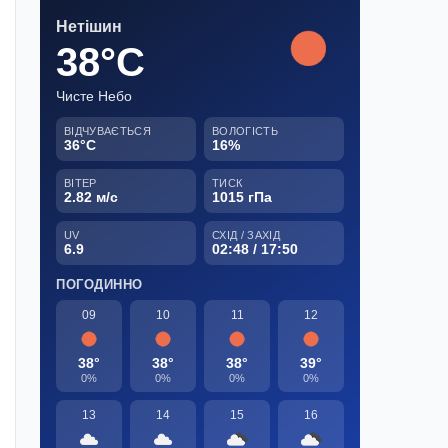
Нетішин
38°C
Чисте Небо
ВІДЧУВАЄТЬСЯ
ВОЛОГІСТЬ
36°C
16%
ВІТЕР
ТИСК
2.82 м/с
1015 гПа
UV
СХІД / ЗАХІД
6.9
02:48 / 17:50
ПОГОДИННО
09
10
11
12
38°
38°
38°
39°
0%
0%
0%
0%
13
14
15
16