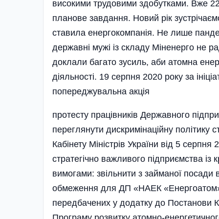
високими трудовими здобутками. Вже 22
планове завдання. Новий рік зустрічаєм
ставила енергокомпанія. Не лише панде
державні мужі із складу Міненерго не 
доклали багато зусиль, аби атомна енер
діяльності. 19 серпня 2020 року за ініц
попереджувальна акція
протесту працівників Державного підп
переглянути дискримінаційну політику с
Кабінету Міністрів України від 5 серпня
стратегічно важливого підприємства із к
вимогами: звільнити з займаної посади в
обмеження для ДП «НАЕК «Енергоатом» п
передбачених у додатку до Постанови К
Програму розвитку атомно-енергетичног