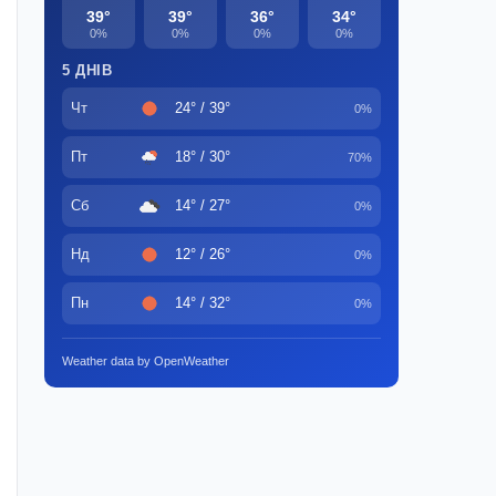
39°
39°
36°
34°
0%
0%
0%
0%
5 ДНІВ
Чт
24° / 39°
0%
Пт
18° / 30°
70%
Сб
14° / 27°
0%
Нд
12° / 26°
0%
Пн
14° / 32°
0%
Weather data by OpenWeather