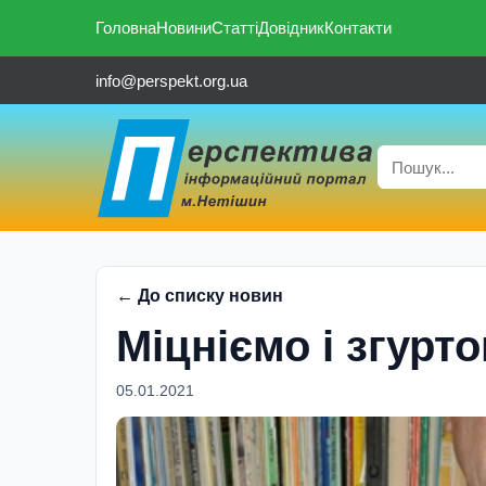
Головна
Новини
Статті
Довідник
Контакти
info@perspekt.org.ua
← До списку новин
Міцніємо і згурт
05.01.2021