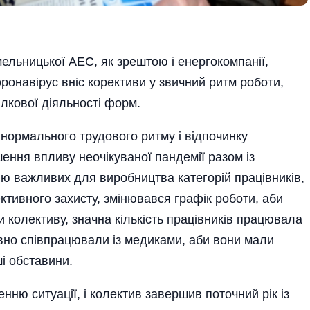
мельницької АЕС, як зрештою і енергокомпанії,
онавірус вніс корективи у звичний ритм роботи,
лкової діяльності форм.
нормального трудового ритму і відпочинку
шення впливу неочікуваної пандемії разом із
ю важливих для виробництва категорій працівників,
ктивного захисту, змінювався графік роботи, аби
и колективу, значна кількість працівників працювала
ивно співпрацювали із медиками, аби вони мали
ші обставини.
ню ситуації, і колектив завершив поточний рік із