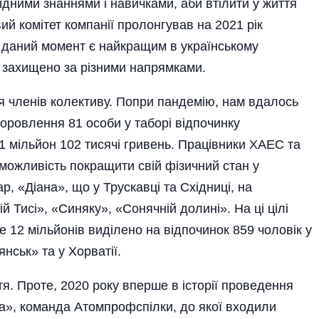
ідними знаннями і навичками, аби втілити у життя
вий комітет компанії пролонгував на 2021 рік
а даний момент є найкращим в українському
в захищено за різними напрямками.
я членів колективу. Попри пандемію, нам вдалось
доровлення 81 особи у таборі відпочинку
 1 мільйон 102 тисячі гривень. Працівники ХАЕС та
 можливість покращити свій фізичний стан у
р, «Діана», що у Трускавці та Східниці, на
ій Тисі», «Синяку», «Сонячній долині». На ці цілі
е 12 мільйонів виділено на відпочинок 859 чоловік у
нськ» та у Хорватії.
. Проте, 2020 року вперше в історії проведення
на», команда Атомпрофспілки, до якої входили