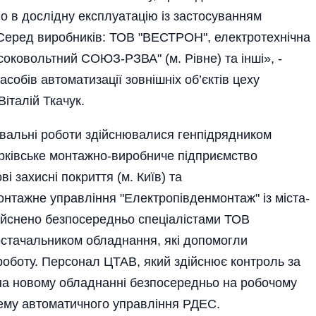
о в дослідну експлуатацію із застосуванням
Серед виробників: ТОВ "ВЕСТРОН", електротехнічна
соковольтний СОЮЗ-РЗВА" (м. Рівне) та інші», -
асобів автоматизації зовнішніх об’єктів цеху
італій Ткачук.
вальні роботи здійснювалися генпідрядником
арківське монтажно-виробниче підприємство
 захисні покриття (м. Київ) та
тажне управління "Електропівденмонтаж" із міста-
дійснено безпосередньо спеціалістами ТОВ
стачальником обладнання, які допомогли
роботу. Персонал ЦТАВ, який здійснює контроль за
на новому обладнанні безпосередньо на робочому
стему автоматичного управління РДЕС.