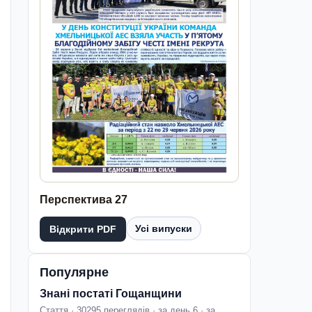
Перспектива 27
Усі випуски
Відкрити PDF
Популярне
Знані постаті Гощанщини
Стаття · 30295 переглядів · за день 6 · за