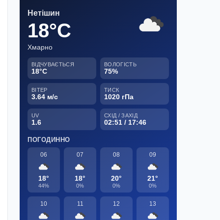
Нетішин
18°C
Хмарно
ВІДЧУВАЄТЬСЯ
ВОЛОГІСТЬ
18°C
75%
ВІТЕР
ТИСК
3.64 м/с
1020 гПа
UV
СХІД / ЗАХІД
1.6
02:51 / 17:46
ПОГОДИННО
06
07
08
09
18°
18°
20°
21°
44%
0%
0%
0%
10
11
12
13