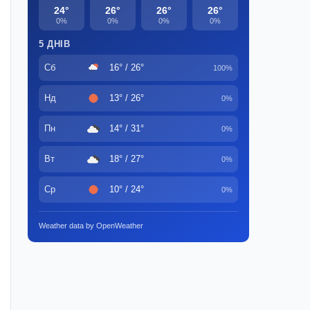
24°
26°
26°
26°
0%
0%
0%
0%
5 ДНІВ
Сб
16° / 26°
100%
Нд
13° / 26°
0%
Пн
14° / 31°
0%
Вт
18° / 27°
0%
Ср
10° / 24°
0%
Weather data by OpenWeather