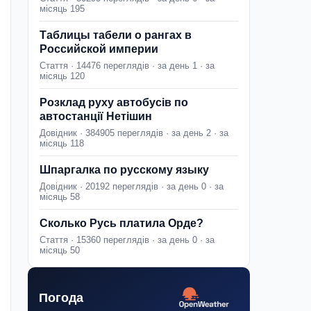
місяць 195
Таблицы табели о рангах в
Российской империи
Стаття · 14476 переглядів · за день 1 · за
місяць 120
Розклад руху автобусів по
автостанції Нетішин
Довідник · 384905 переглядів · за день 2 · за
місяць 118
Шпаргалка по русскому языку
Довідник · 20192 переглядів · за день 0 · за
місяць 58
Сколько Русь платила Орде?
Стаття · 15360 переглядів · за день 0 · за
місяць 50
Погода