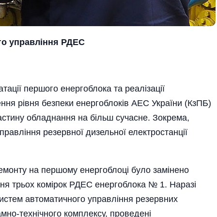
го управління РДЕС
ації першого енергоблока та реалізації
ння рівня безпеки енергоблоків АЕС України (КзПБ)
астину обладнання на більш сучасне. Зокрема,
правління резервної дизельної електростанції
емонту на першому енергоблоці було замінено
ня трьох комірок РДЕС енергоблока № 1. Наразі
истем автоматичного управління резервних
амно-технічного комплексу, проведені