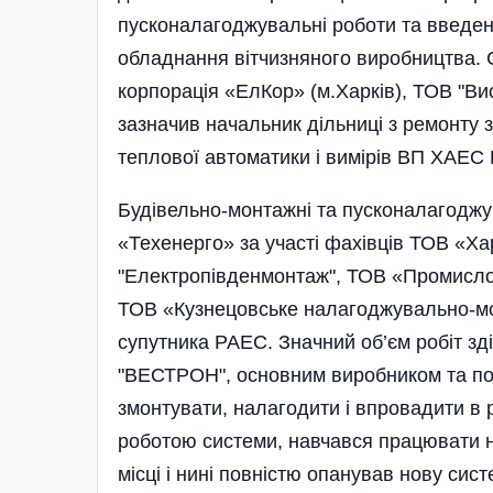
пусконалагоджувальні роботи та введен
обладнання вітчизняного виробництва. 
корпорація «ЕлКор» (м.Харків), ТОВ "Ви
зазначив начальник дільниці з ремонту з
теплової автоматики і вимірів ВП ХАЕС В
Будівельно-монтажні та пусконалагоджу
«Техенерго» за участі фахівців ТОВ «Х
"Електропівденмонтаж", ТОВ «Промислові
ТОВ «Кузнецовське налагоджувально-мон
супутника РАЕС. Значний об’єм робіт з
"ВЕСТРОН", основним виробником та по
змонтувати, налагодити і впровадити в 
роботою системи, навчався працювати 
місці і нині повністю опанував нову си