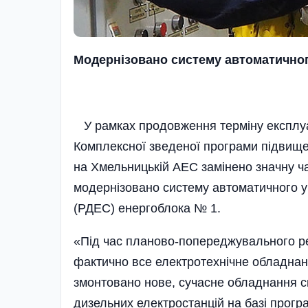
Модернізовано систему автоматично
У рамках продовження терміну експлуат
Комплексної зведеної програми підвище
на Хмельницькій АЕС замінено значну ч
модернізовано систему автоматичного у
(РДЕС) енергоблока № 1.
«Під час планово-попереджувального р
фактично все електротехнічне обладнан
змонтовано нове, сучасне обладнання с
дизельних електростанцій на базі прогр