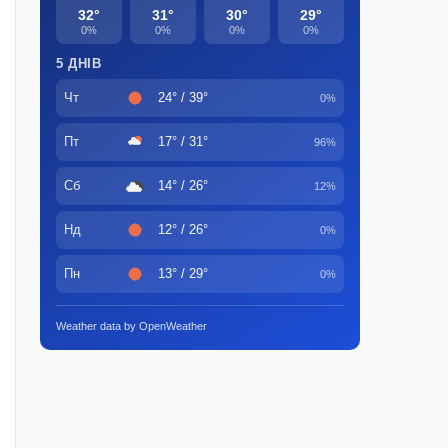
32°
31°
30°
29°
0%
0%
0%
0%
5 ДНІВ
Чт
24° / 39°
0%
Пт
17° / 31°
96%
Сб
14° / 26°
12%
Нд
12° / 26°
0%
Пн
13° / 29°
0%
Weather data by OpenWeather