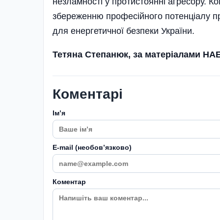
незламності у протистоянні агресору. 
збереженню професійного потенціалу пр
для енергетичної безпеки України.
Тетяна Степанюк, за матеріалами НА
Коментарі
Імʼя
E-mail (необовʼязково)
Коментар