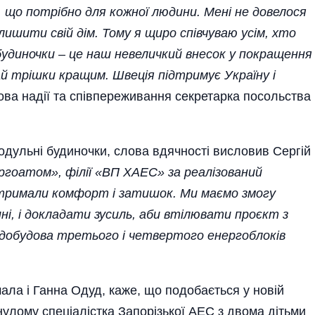
, що потрібно для кожної людини. Мені не довелося
ишити свій дім. Тому я щиро співчуваю усім, хто
 будиночки – це наш невеличкий внесок у покращення
 трішки кращим. Швеція підтримує Україну і
ва надії та співпереживання секретарка посольства
 модульні будиночки, слова вдячності висловив Сергій
гоатом», філії «ВП ХАЕС» за реалізований
отримали комфорт і затишок. Ми маємо змогу
і, і докладати зусиль, аби втілювати проєкт з
е добудова третього і четвертого енергоблоків
мала і Ганна Одуд, каже, що подобається у новій
минулому спеціалістка Запорізької АЕС з двома дітьми