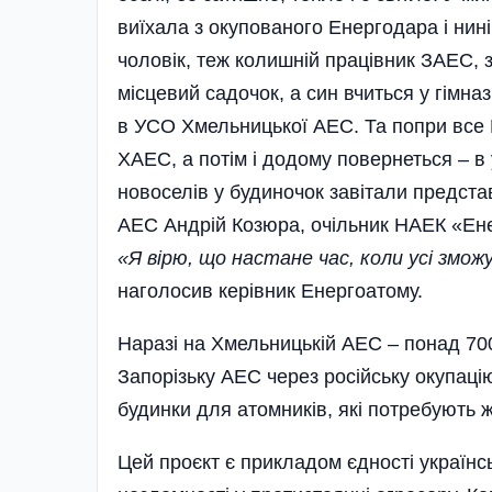
виїхала з окупованого Енергодара і нині
чоловік, теж колишній працівник ЗАЕС, 
місцевий садочок, а син вчиться у гімназ
в УСО Хмельницької АЕС. Та попри все Г
ХАЕС, а потім і додому повернеться – в
новоселів у будиночок завітали предста
АЕС Андрій Козюра, очільник НАЕК «Енер
«Я вірю, що настане час, коли усі змож
наголосив керівник Енергоатому.
Наразі на Хмельницькій АЕС – понад 700
Запорізьку АЕС через російську окупацію
будинки для атомників, які потребують 
Цей проєкт є прикладом єдності українс