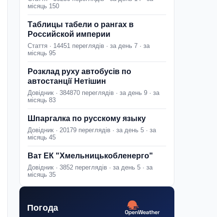
місяць 150
Таблицы табели о рангах в
Российской империи
Стаття · 14451 переглядів · за день 7 · за
місяць 95
Розклад руху автобусів по
автостанції Нетішин
Довідник · 384870 переглядів · за день 9 · за
місяць 83
Шпаргалка по русскому языку
Довідник · 20179 переглядів · за день 5 · за
місяць 45
Ват ЕК "Хмельницькобленерго"
Довідник · 3852 переглядів · за день 5 · за
місяць 35
Погода