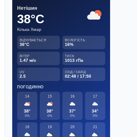
Нетішин
38°C
Кілька Хмар
ВІДЧУВАЄТЬСЯ
ВОЛОГІСТЬ
36°C
16%
ВІТЕР
ТИСК
1.47 м/с
1013 гПа
UV
СХІД / ЗАХІД
2.5
02:48 / 17:50
ПОГОДИННО
14
15
16
17
38°
38°
37°
34°
0%
0%
0%
0%
18
19
20
21