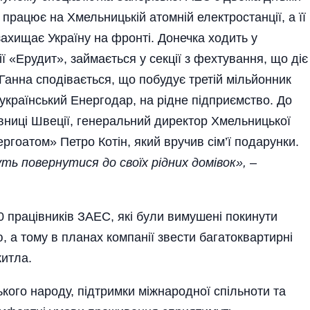
 працює на Хмельницькій атомній електростанції, а її
захищає Україну на фронті. Донечка ходить у
ії «Ерудит», займається у секції з фехтування, що діє
анна сподівається, що побудує третій мільйонник
 український Енергодар, на рідне підприємство. До
вниці Швеції, генеральний директор Хмельницької
гоатом» Петро Котін, який вручив сім’ї подарунки.
уть повернутися до своїх рідних домівок»,
–
 працівників ЗАЕС, які були вимушені покинути
, а тому в планах компанії звести багатоквартирні
житла.
ького народу, підтримки міжнародної спільноти та