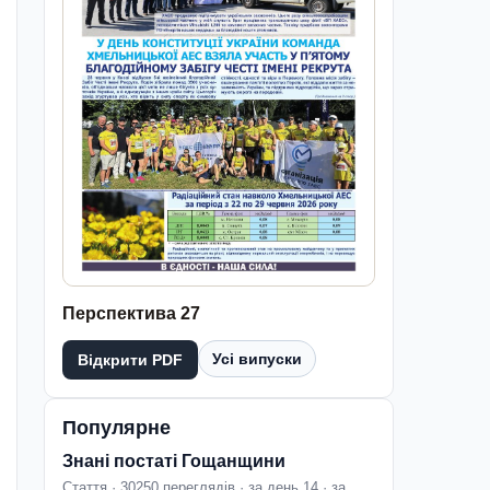
Перспектива 27
Усі випуски
Відкрити PDF
Популярне
Знані постаті Гощанщини
Стаття · 30250 переглядів · за день 14 · за