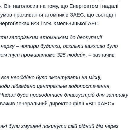
 Він наголосив на тому, що Енергоатом і надалі
 умов проживання атомників ЗАЕС, що сьогодні
енергоблоках №3 і №4 Хмельницької АЕС.
ти запорізьким атомникам до деокупації
 чергу – чотири будинки, оскільки важливо було
алом тут проживатиме 325 людей»,
– зазначив
 все необхідно було змонтувати на місці,
Сюди підведено центральне водопостачання,
 Надалі буде проводитися благоустрій для затишку
важив генеральний директор філії «ВП ХАЕС»
кі були змушені покинути свій рідний дім через