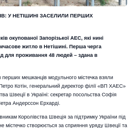
ІВ:
У НЕТІШИНІ ЗАСЕЛИЛИ ПЕРШИХ
ів окупованої Запорізької АЕС, які нині
мчасове житло в Нетішині. Перша черга
уд для проживання 48 людей – здана в
ня перших мешканців модульного містечка взяли
Петро Котін, генеральний директор філії «ВП ХАЕС»
ва Швеції в Україні: секретар посольства Софія
Петра Андерссон Ерхарді.
вникам Королівства Швеція за підтримку України під
е містечко створюється за сприяння уряду Швеції та