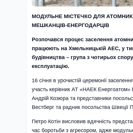
МОДУЛЬНЕ МІСТЕЧКО ДЛЯ АТОМНИК
МЕШКАНЦІВ-ЕНЕРГОДАРЦІВ
Розпочався процес заселення атомник
працюють на Хмельницькій АЕС, у ти
будівництва – група з чотирьох спор
експлуатацію.
16 січня в урочистій церемонії заселен
участь керівник АТ «НАЕК Енергоатом» 
Андрій Козюра та представники посольст
Вестберг та радник посольства Швеції 
Петро Котін висловив вдячність предста
час боротьби з агресором, адже модульн