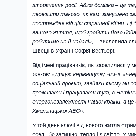
вторгнення росії. Адже домівка – це те
пережити такого, як вам: вимушено зал
постраждав від цієї страшної війни. Ці
вашого життя, щоб зробити його бодай
робитиме це й надалі»,
– висловила сло
Швеції в Україні Софія Вестберг.
Від імені працівників, які заселилися у
Жуков:
«Дякую керівництву НАЕК «Енер
соціальний проєкт, завдяки якому ми 
проживати і працювати тут, в Нетішин
енергонезалежності нашої країни, а ц
Хмельницької АЕС».
У той день ключі від нового житла отри
оселі, бо затишно, тепло і є світло. У 