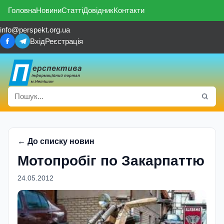
Головна
Новини
Статті
Довідник
Контакти
info@perspekt.org.ua
Вхід
Реєстрація
← До списку новин
Мотопробіг по Закарпаттю
24.05.2012