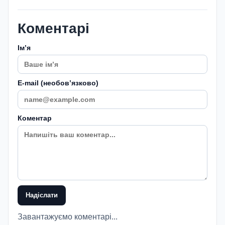
Коментарі
Імʼя
E-mail (необовʼязково)
Коментар
Надіслати
Завантажуємо коментарі...