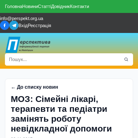
Головна
Новини
Статті
Довідник
Контакти
info@perspekt.org.ua
Вхід
Реєстрація
← До списку новин
МОЗ: Сімейні лікарі,
терапевти та педіатри
замінять роботу
невідкладної допомоги