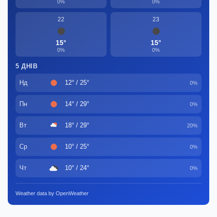
0%
0%
22
23
15°
15°
0%
0%
5 ДНІВ
Нд
12° / 25°
0%
Пн
14° / 29°
0%
Вт
18° / 29°
20%
Ср
10° / 25°
0%
Чт
10° / 24°
0%
Weather data by OpenWeather